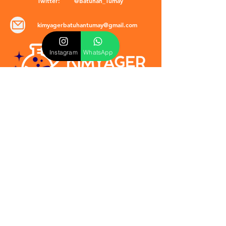
Twitter:
@Batuhan_Tumay
kimyagerbatuhantumay@gmail.com
Instagram
WhatsApp
POLİTİKALAR
​Mevzuat & Sözleşmeler
Mesafeli Satış Sözleşmesi
EULA Sözleşmesi
Kullanım Koşulları
İptal ve İade Politikası
Verilmeyen Hizmetler