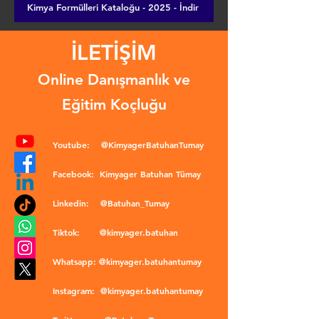
Kimya Formülleri Kataloğu - 2025 - İndir
İLETİŞİM
Online Danışmanlık ve
Eğitim Koçluğu
Youtube:
@KimyagerBatuhanTumay
Facebook:
Kimyager Batuhan Tümay
Linkedin:
@Batuhan_Tumay
Tiktok:
@kimyager.batuhan
Whatsapp:
@kimyager.batuhantumay
Instagram:
@kimyager.batuhantumay