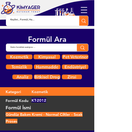
Formül Ara
Kozmetik
Kimyasal
Pet Veteriner
Temizlik
Hammadde
Endüstriyel
Analiz
Bitkisel Drog
Zirai
Kategori
Kozmetik
KT-2012
Formül Kodu
Formül İsmi
Gündüz Bakım Kremi - Normal Ciltler - Sıcak
Proses