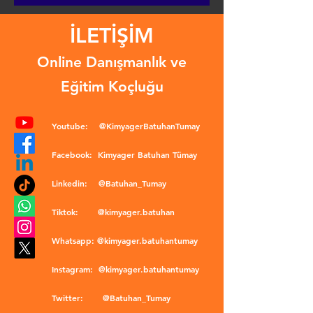
İLETİŞİM
Online Danışmanlık ve
Eğitim Koçluğu
Youtube:
@KimyagerBatuhanTumay
Facebook:
Kimyager Batuhan Tümay
Linkedin:
@Batuhan_Tumay
Tiktok:
@kimyager.batuhan
Whatsapp:
@kimyager.batuhantumay
Instagram:
@kimyager.batuhantumay
Twitter:
@Batuhan_Tumay