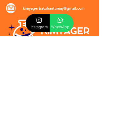
kimyagerbatuhantumay@gmail.com
Instagram
WhatsApp
POLİTİKALAR
​Mevzuat & Sözleşmeler
Mesafeli Satış Sözleşmesi
EULA Sözleşmesi
Kullanım Koşulları
İptal ve İade Politikası
Verilmeyen Hizmetler
Veri Güvenliği & KVKK