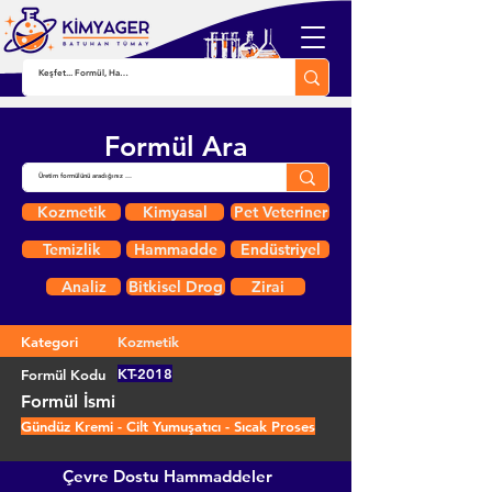
Formül Ara
Kozmetik
Kimyasal
Pet Veteriner
Temizlik
Hammadde
Endüstriyel
Analiz
Bitkisel Drog
Zirai
Kategori
Kozmetik
KT-2018
Formül Kodu
Formül İsmi
Gündüz Kremi - Cilt Yumuşatıcı - Sıcak Proses
Çevre Dostu Hammaddeler