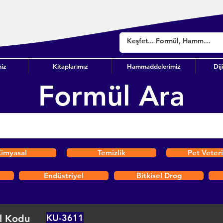
iz
Kitaplarımız
Hammaddelerimiz
Dij
Formül Ara
imyasal
Temizlik
Pet Veter
Endüstriyel
Bitkisel Drog
KU-3611
l Kodu