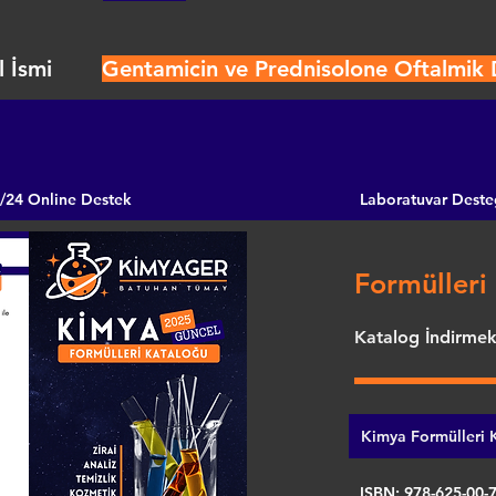
 İsmi
Gentamicin ve Prednisolone Oftalmik 
/24 Online Destek
Laboratuvar Deste
Formülleri 
Katalog İndirmek 
Kimya Formülleri K
ISBN: 978-625-00-