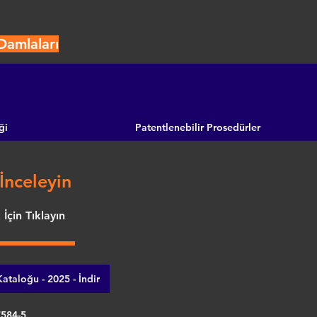
Damlaları
ği
Patentlenebilir Prosedürler
İnceleyin
İçin Tıklayın
ataloğu - 2025 - İndir
7584-5