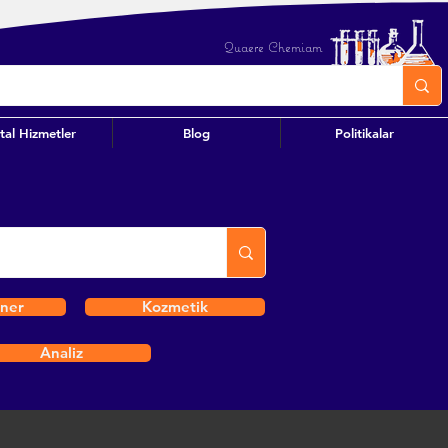
Quaere Chemiam
ital Hizmetler
Blog
Politikalar
iner
Kozmetik
Analiz