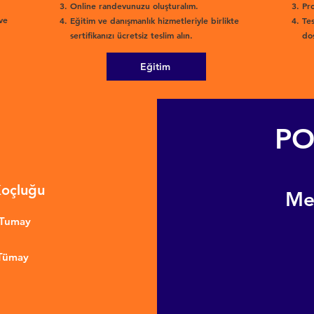
Online randevunuzu oluşturalım.
Pro
ve
Eğitim ve danışmanlık hizmetleriyle birlikte
Tes
sertifikanızı ücretsiz teslim alın.
dos
Eğitim
PO
Koçluğu
​M
nTumay
 Tümay