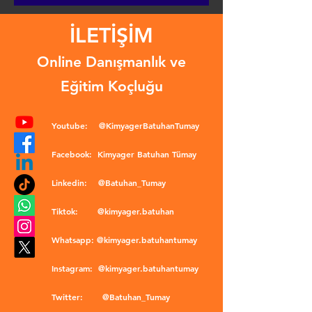
İLETİŞİM
Online Danışmanlık ve
Eğitim Koçluğu
Youtube:
@KimyagerBatuhanTumay
Facebook:
Kimyager Batuhan Tümay
Linkedin:
@Batuhan_Tumay
Tiktok:
@kimyager.batuhan
Whatsapp:
@kimyager.batuhantumay
Instagram:
@kimyager.batuhantumay
Twitter:
@Batuhan_Tumay