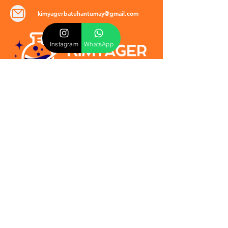
kimyagerbatuhantumay@gmail.com
Instagram
WhatsApp
POLİTİKALAR
​Mevzuat & Sözleşmeler
Mesafeli Satış Sözleşmesi
EULA Sözleşmesi
Kullanım Koşulları
İptal ve İade Politikası
Verilmeyen Hizmetler
Veri Güvenliği & KVKK