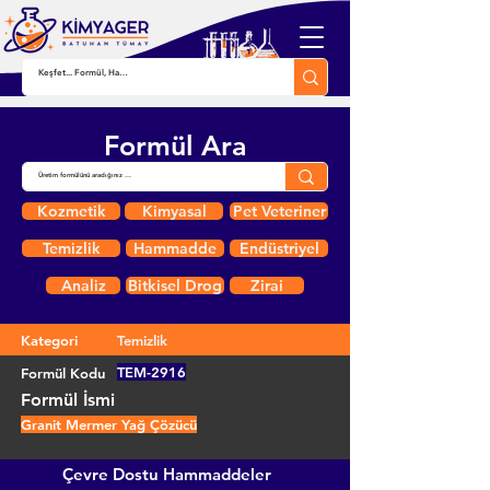
Formül Ara
Kozmetik
Kimyasal
Pet Veteriner
Temizlik
Hammadde
Endüstriyel
Analiz
Bitkisel Drog
Zirai
Kategori
Temizlik
TEM-2916
Formül Kodu
Formül İsmi
Granit Mermer Yağ Çözücü
Çevre Dostu Hammaddeler