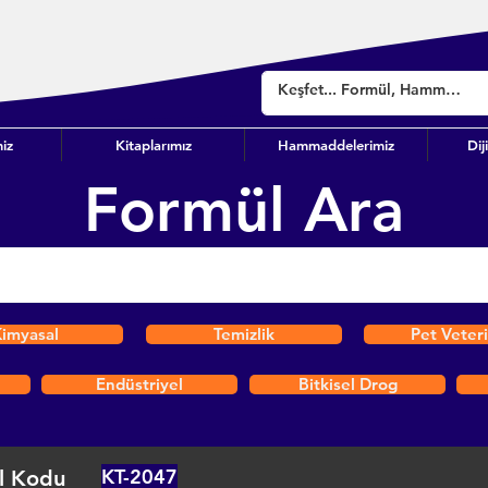
iz
Kitaplarımız
Hammaddelerimiz
Dij
Formül Ara
imyasal
Temizlik
Pet Veter
Endüstriyel
Bitkisel Drog
KT-2047
l Kodu