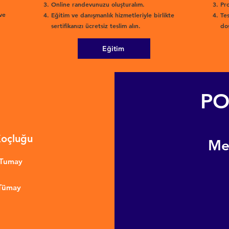
Online randevunuzu oluşturalım.
Pro
ve
Eğitim ve danışmanlık hizmetleriyle birlikte
Tes
sertifikanızı ücretsiz teslim alın.
dos
Eğitim
PO
Koçluğu
​M
nTumay
 Tümay