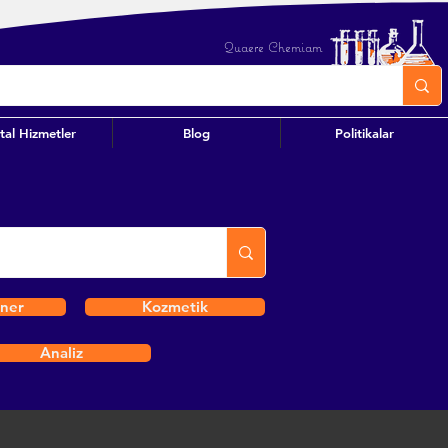
Quaere Chemiam
ital Hizmetler
Blog
Politikalar
iner
Kozmetik
Analiz