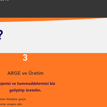
?
3
ARGE ve Üretim
ojenizi ve hammaddelerinizi biz
geliştirip üretelim.
men iletişime geçin.
eme onayını alın.