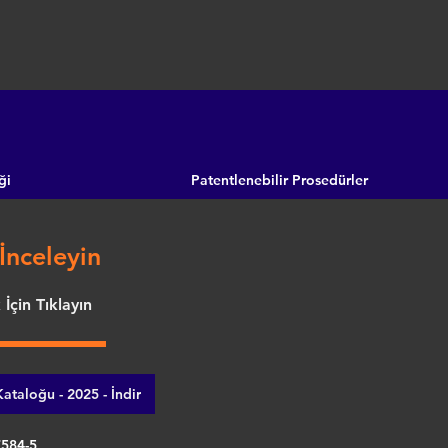
ği
Patentlenebilir Prosedürler
İnceleyin
İçin Tıklayın
ataloğu - 2025 - İndir
7584-5