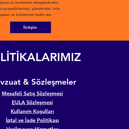
jenizi ve üretiminizi detaylandıralım.
is prosedürlerinizi, çizimlerinizi, ürün
yanızı ve ürünlerinizi teslim alın.
İletişim
LİTİKALARIMIZ
evzuat & Sözleşmeler
Mesafeli Satış Sözleşmesi
EULA Sözleşmesi
Kullanım Koşulları
İptal ve İade Politikası