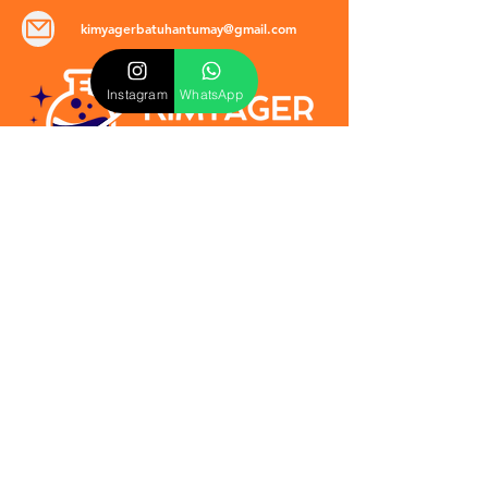
kimyagerbatuhantumay@gmail.com
Instagram
WhatsApp
POLİTİKALAR
​Mevzuat & Sözleşmeler
Mesafeli Satış Sözleşmesi
EULA Sözleşmesi
Kullanım Koşulları
İptal ve İade Politikası
Verilmeyen Hizmetler
Veri Güvenliği & KVKK