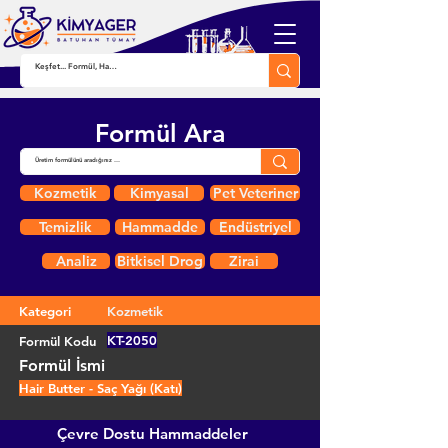
Formül Ara
Kozmetik
Kimyasal
Pet Veteriner
Temizlik
Hammadde
Endüstriyel
Analiz
Bitkisel Drog
Zirai
Kategori
Kozmetik
KT-2050
Formül Kodu
Formül İsmi
Hair Butter - Saç Yağı (Katı)
Çevre Dostu Hammaddeler