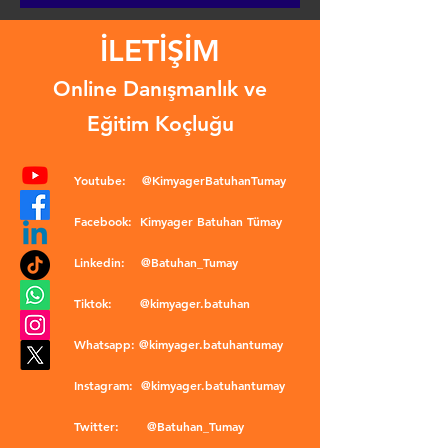
İLETİŞİM
Online Danışmanlık ve
Eğitim Koçluğu
Youtube:
@KimyagerBatuhanTumay
Facebook:
Kimyager Batuhan Tümay
Linkedin:
@Batuhan_Tumay
Tiktok:
@kimyager.batuhan
Whatsapp:
@kimyager.batuhantumay
Instagram:
@kimyager.batuhantumay
Twitter:
@Batuhan_Tumay