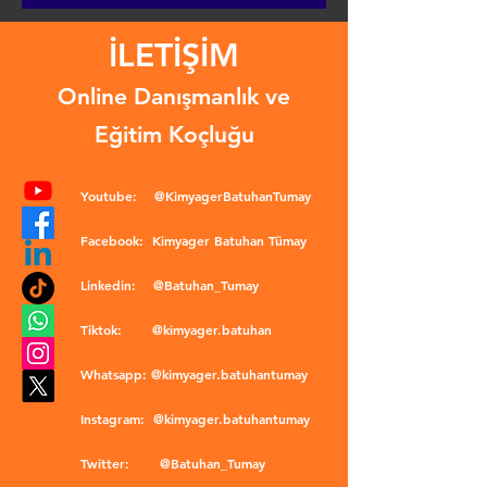
İLETİŞİM
Online Danışmanlık ve
Eğitim Koçluğu
Youtube:
@KimyagerBatuhanTumay
Facebook:
Kimyager Batuhan Tümay
Linkedin:
@Batuhan_Tumay
Tiktok:
@kimyager.batuhan
Whatsapp:
@kimyager.batuhantumay
Instagram:
@kimyager.batuhantumay
Twitter:
@Batuhan_Tumay