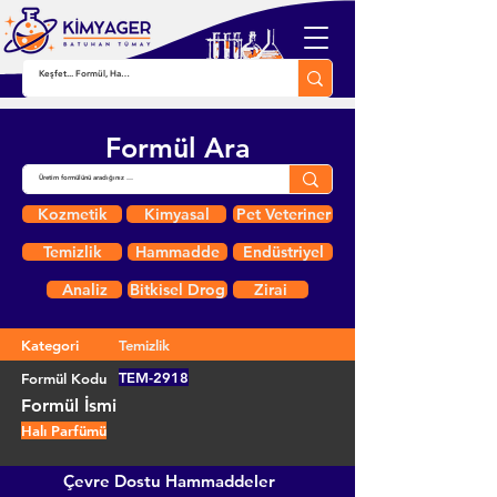
Formül Ara
Kozmetik
Kimyasal
Pet Veteriner
Temizlik
Hammadde
Endüstriyel
Analiz
Bitkisel Drog
Zirai
Kategori
Temizlik
TEM-2918
Formül Kodu
Formül İsmi
Halı Parfümü
Çevre Dostu Hammaddeler