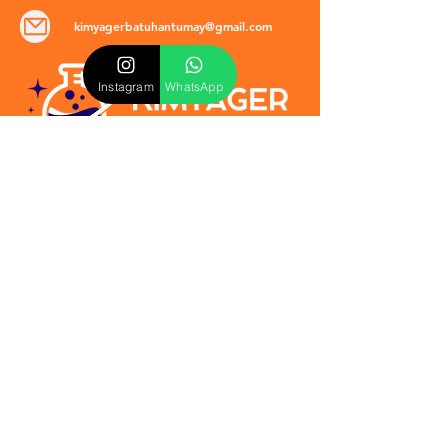
kimyagerbatuhantumay@gmail.com
Instagram
WhatsApp
POLİTİKALAR
​Mevzuat & Sözleşmeler
Mesafeli Satış Sözleşmesi
EULA Sözleşmesi
Kullanım Koşulları
İptal ve İade Politikası
Verilmeyen Hizmetler
Veri Güvenliği & KVKK