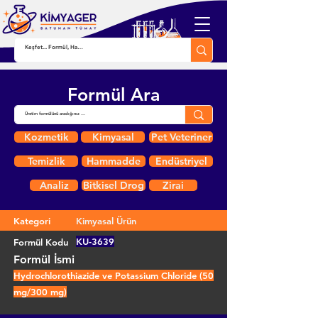
Formül Ara
Kozmetik
Kimyasal
Pet Veteriner
Temizlik
Hammadde
Endüstriyel
Analiz
Bitkisel Drog
Zirai
Kategori
Kimyasal Ürün
KU-3639
Formül Kodu
Formül İsmi
Hydrochlorothiazide ve Potassium Chloride (50
mg/300 mg)