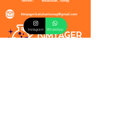
Twitter:
@Batuhan_Tumay
kimyagerbatuhantumay@gmail.com
Instagram
WhatsApp
POLİTİKALAR
​Mevzuat & Sözleşmeler
Mesafeli Satış Sözleşmesi
EULA Sözleşmesi
Kullanım Koşulları
İptal ve İade Politikası
Verilmeyen Hizmetler