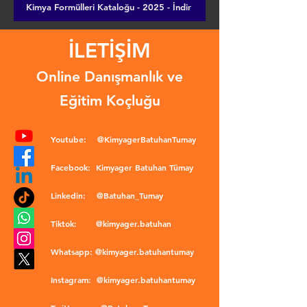
Kimya Formülleri Kataloğu - 2025 - İndir
İLETİŞİM
Online Danışmanlık ve
Eğitim Koçluğu
Youtube:
@KimyagerBatuhanTumay
Facebook:
Kimyager Batuhan Tümay
Linkedin:
@Batuhan_Tumay
Tiktok:
@kimyager.batuhan
Whatsapp:
@kimyager.batuhantumay
Instagram:
@kimyager.batuhantumay