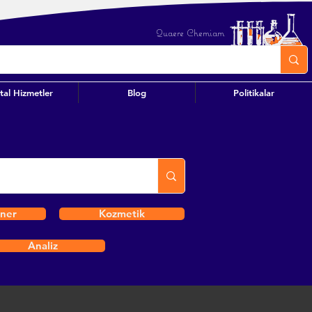
Quaere Chemiam
ital Hizmetler
Blog
Politikalar
iner
Kozmetik
Analiz