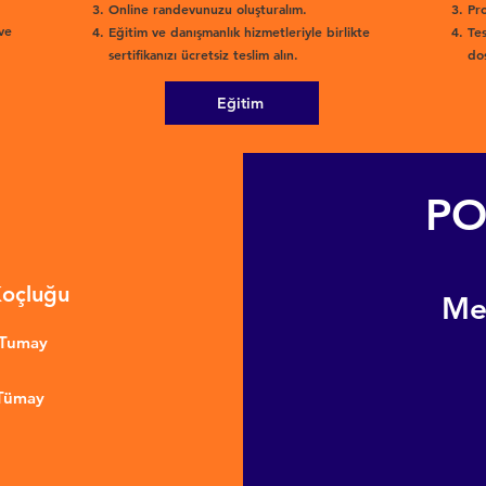
Online randevunuzu oluşturalım.
Pro
ve
Eğitim ve danışmanlık hizmetleriyle birlikte
Tes
sertifikanızı ücretsiz teslim alın.
dos
Eğitim
PO
Koçluğu
​M
nTumay
 Tümay