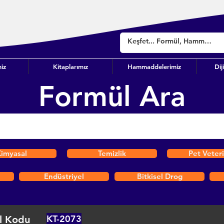
iz
Kitaplarımız
Hammaddelerimiz
Dij
Formül Ara
imyasal
Temizlik
Pet Veter
Endüstriyel
Bitkisel Drog
KT-2073
l Kodu