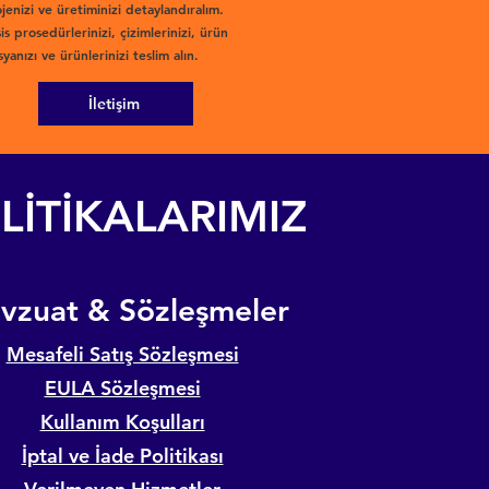
jenizi ve üretiminizi detaylandıralım.
is prosedürlerinizi, çizimlerinizi, ürün
yanızı ve ürünlerinizi teslim alın.
İletişim
LİTİKALARIMIZ
evzuat & Sözleşmeler
Mesafeli Satış Sözleşmesi
EULA Sözleşmesi
Kullanım Koşulları
İptal ve İade Politikası