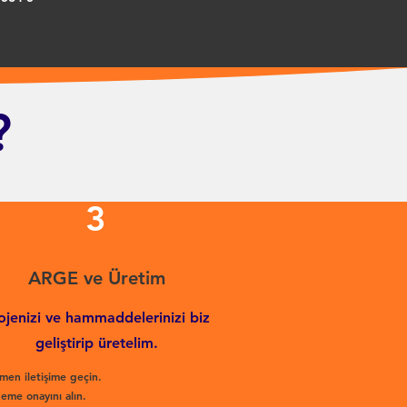
?
3
ARGE ve Üretim
ojenizi ve hammaddelerinizi biz
geliştirip üretelim.
men iletişime geçin.
eme onayını alın.