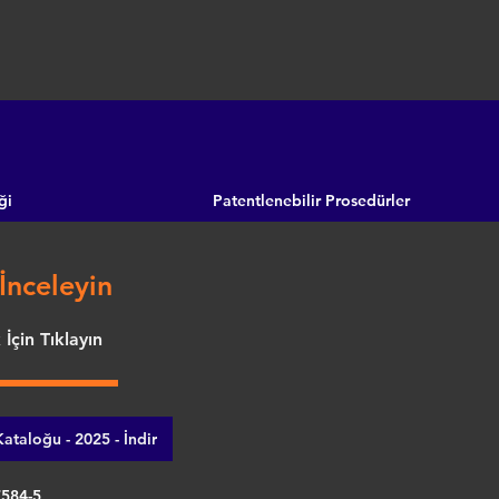
ği
Patentlenebilir Prosedürler
İnceleyin
İçin Tıklayın
ataloğu - 2025 - İndir
7584-5