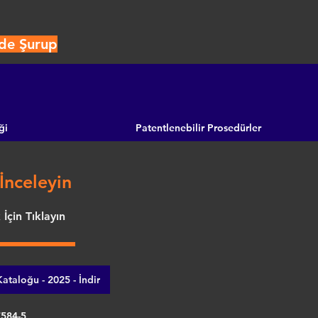
ide Şurup
ği
Patentlenebilir Prosedürler
İnceleyin
İçin Tıklayın
ataloğu - 2025 - İndir
7584-5