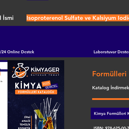
 İsmi
Isoproterenol Sulfate ve Kalsiyum Iod
/24 Online Destek
Laboratuvar Deste
Formülleri 
Katalog İndirmek 
Kimya Formülleri K
ISBN: 978-625-00-