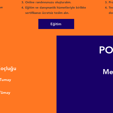
Online randevunuzu oluşturalım.
Pro
ve
Eğitim ve danışmanlık hizmetleriyle birlikte
Tes
sertifikanızı ücretsiz teslim alın.
dos
Eğitim
PO
Koçluğu
​M
nTumay
 Tümay