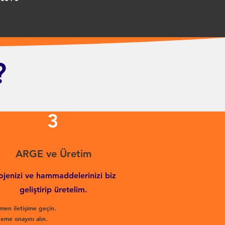
?
3
ARGE ve Üretim
ojenizi ve hammaddelerinizi biz
geliştirip üretelim.
men iletişime geçin.
eme onayını alın.