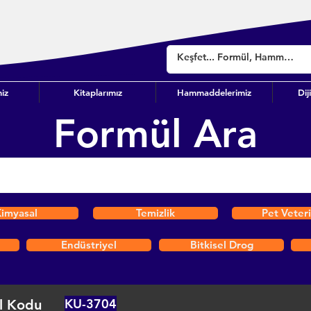
iz
Kitaplarımız
Hammaddelerimiz
Dij
Formül Ara
imyasal
Temizlik
Pet Veter
Endüstriyel
Bitkisel Drog
KU-3704
l Kodu