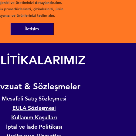
jenizi ve üretiminizi detaylandıralım.
is prosedürlerinizi, çizimlerinizi, ürün
yanızı ve ürünlerinizi teslim alın.
İletişim
LİTİKALARIMIZ
evzuat & Sözleşmeler
Mesafeli Satış Sözleşmesi
EULA Sözleşmesi
Kullanım Koşulları
İptal ve İade Politikası