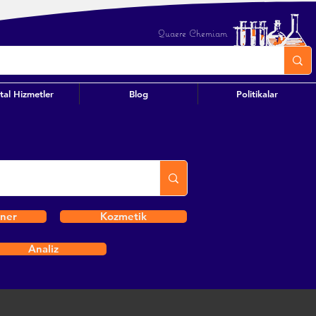
Quaere Chemiam
ital Hizmetler
Blog
Politikalar
iner
Kozmetik
Analiz