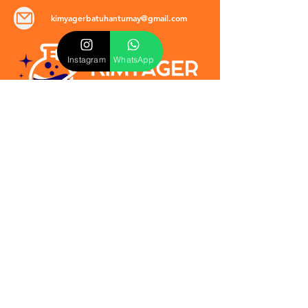
kimyagerbatuhantumay@gmail.com
Instagram
WhatsApp
POLİTİKALAR
​Mevzuat & Sözleşmeler
Mesafeli Satış Sözleşmesi
EULA Sözleşmesi
Kullanım Koşulları
İptal ve İade Politikası
Verilmeyen Hizmetler
Veri Güvenliği & KVKK