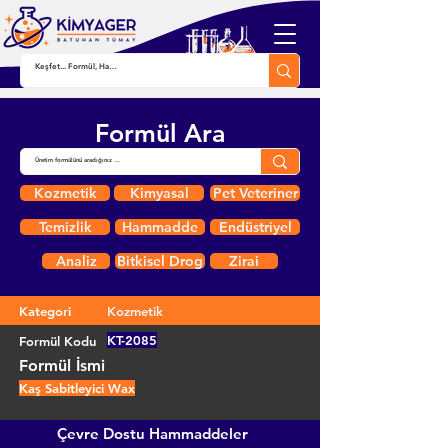
Formül Ara
Kozmetik
Kimyasal
Pet Veteriner
Temizlik
Hammadde
Endüstriyel
Analiz
Bitkisel Drog
Zirai
Kategori
Kozmetik
KT-2085
Formül Kodu
Formül İsmi
Kaş Sabitleyici Wax
Çevre Dostu Hammaddeler