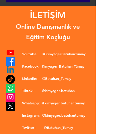
İLETİŞİM
Online Danışmanlık ve
Eğitim Koçluğu
Youtube:
@KimyagerBatuhanTumay
Facebook:
Kimyager Batuhan Tümay
Linkedin:
@Batuhan_Tumay
Tiktok:
@kimyager.batuhan
Whatsapp:
@kimyager.batuhantumay
Instagram:
@kimyager.batuhantumay
Twitter:
@Batuhan_Tumay