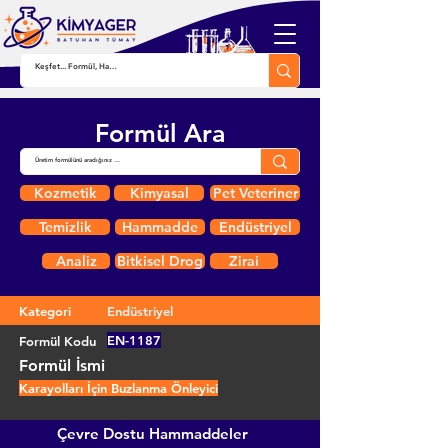
Formül Ara
Kozmetik
Kimyasal
Pet Veteriner
Temizlik
Hammadde
Endüstriyel
Analiz
Bitkisel Drog
Zirai
Kategori
Endüstriyel
EN-1187
Formül Kodu
Formül İsmi
Karayolları İçin Buzlanma Önleyici
Çevre Dostu Hammaddeler