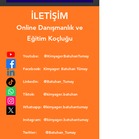
İLETİŞİM
Online Danışmanlık ve
Eğitim Koçluğu
Youtube:
@KimyagerBatuhanTumay
Facebook:
Kimyager Batuhan Tümay
Linkedin:
@Batuhan_Tumay
Tiktok:
@kimyager.batuhan
Whatsapp:
@kimyager.batuhantumay
Instagram:
@kimyager.batuhantumay
Twitter:
@Batuhan_Tumay