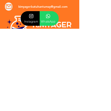
kimyagerbatuhantumay@gmail.com
Instagram
WhatsApp
POLİTİKALAR
​Mevzuat & Sözleşmeler
Mesafeli Satış Sözleşmesi
EULA Sözleşmesi
Kullanım Koşulları
İptal ve İade Politikası
Verilmeyen Hizmetler
Veri Güvenliği & KVKK