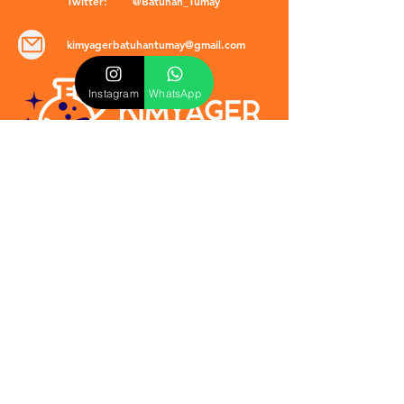
Twitter:
@Batuhan_Tumay
kimyagerbatuhantumay@gmail.com
Instagram
WhatsApp
POLİTİKALAR
​Mevzuat & Sözleşmeler
Mesafeli Satış Sözleşmesi
EULA Sözleşmesi
Kullanım Koşulları
İptal ve İade Politikası
Verilmeyen Hizmetler