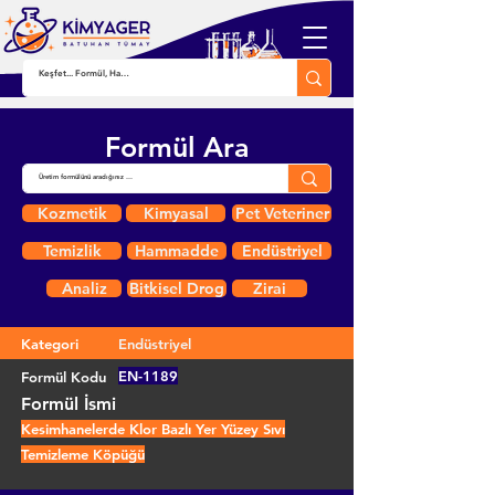
Formül Ara
Kozmetik
Kimyasal
Pet Veteriner
Temizlik
Hammadde
Endüstriyel
Analiz
Bitkisel Drog
Zirai
Kategori
Endüstriyel
EN-1189
Formül Kodu
Formül İsmi
Kesimhanelerde Klor Bazlı Yer Yüzey Sıvı
Temizleme Köpüğü