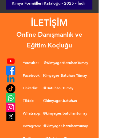
Kimya Formülleri Kataloğu - 2025 - İndir
İLETİŞİM
Online Danışmanlık ve
Eğitim Koçluğu
Youtube:
@KimyagerBatuhanTumay
Facebook:
Kimyager Batuhan Tümay
Linkedin:
@Batuhan_Tumay
Tiktok:
@kimyager.batuhan
Whatsapp:
@kimyager.batuhantumay
Instagram:
@kimyager.batuhantumay