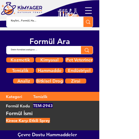
Formül Ara
Kozmetik
Kimyasal
Pet Veteriner
Temizlik
Hammadde
Endüstriyel
Analiz
Bitkisel Drog
Zirai
Kategori
Temizlik
TEM-2943
Formül Kodu
Formül İsmi
Kirece Karşı Etkili Sprey
Çevre Dostu Hammaddeler