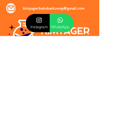
kimyagerbatuhantumay@gmail.com
Instagram
WhatsApp
POLİTİKALAR
​Mevzuat & Sözleşmeler
Mesafeli Satış Sözleşmesi
EULA Sözleşmesi
Kullanım Koşulları
İptal ve İade Politikası
Verilmeyen Hizmetler
Veri Güvenliği & KVKK