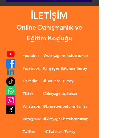
İLETİŞİM
Online Danışmanlık ve
Eğitim Koçluğu
Youtube:
@KimyagerBatuhanTumay
Facebook:
Kimyager Batuhan Tümay
Linkedin:
@Batuhan_Tumay
Tiktok:
@kimyager.batuhan
Whatsapp:
@kimyager.batuhantumay
Instagram:
@kimyager.batuhantumay
Twitter:
@Batuhan_Tumay