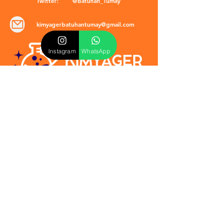
Twitter:
@Batuhan_Tumay
kimyagerbatuhantumay@gmail.com
Instagram
WhatsApp
POLİTİKALAR
​Mevzuat & Sözleşmeler
Mesafeli Satış Sözleşmesi
EULA Sözleşmesi
Kullanım Koşulları
İptal ve İade Politikası
Verilmeyen Hizmetler