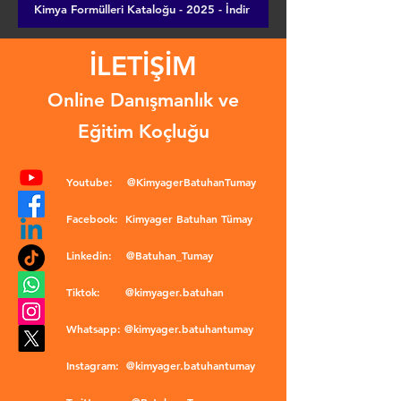
Kimya Formülleri Kataloğu - 2025 - İndir
İLETİŞİM
Online Danışmanlık ve
Eğitim Koçluğu
Youtube:
@KimyagerBatuhanTumay
Facebook:
Kimyager Batuhan Tümay
Linkedin:
@Batuhan_Tumay
Tiktok:
@kimyager.batuhan
Whatsapp:
@kimyager.batuhantumay
Instagram:
@kimyager.batuhantumay