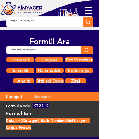
Formül Ara
Kozmetik
Kimyasal
Pet Veteriner
Temizlik
Hammadde
Endüstriyel
Analiz
Bitkisel Drog
Zirai
Kategori
Kozmetik
KT-2110
Formül Kodu
Formül İsmi
Kolajen (Collagen) Bazlı Nemlendirici Losyon -
Soğuk Proses