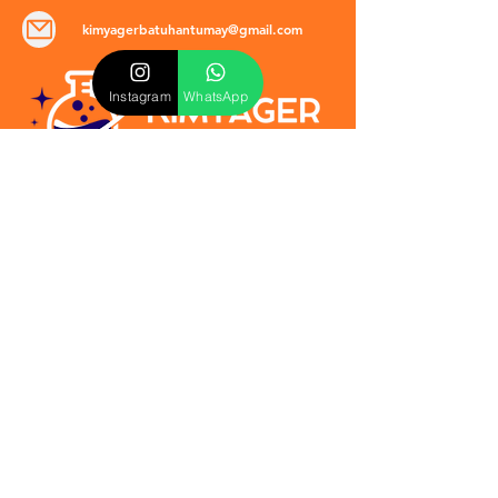
kimyagerbatuhantumay@gmail.com
Instagram
WhatsApp
POLİTİKALAR
​Mevzuat & Sözleşmeler
Mesafeli Satış Sözleşmesi
EULA Sözleşmesi
Kullanım Koşulları
İptal ve İade Politikası
Verilmeyen Hizmetler
Veri Güvenliği & KVKK