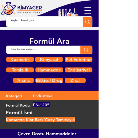
Formül Ara
Kozmetik
Kimyasal
Pet Veteriner
Temizlik
Hammadde
Endüstriyel
Analiz
Bitkisel Drog
Zirai
Kategori
Endüstriyel
EN-1205
Formül Kodu
Formül İsmi
Konsantre Klor Bazlı Yüzey Temizleyici
Çevre Dostu Hammaddeler