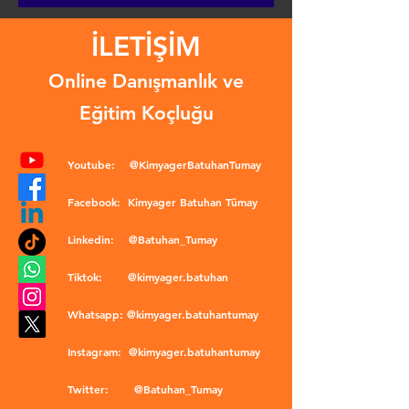
İLETİŞİM
Online Danışmanlık ve
Eğitim Koçluğu
Youtube:
@KimyagerBatuhanTumay
Facebook:
Kimyager Batuhan Tümay
Linkedin:
@Batuhan_Tumay
Tiktok:
@kimyager.batuhan
Whatsapp:
@kimyager.batuhantumay
Instagram:
@kimyager.batuhantumay
Twitter:
@Batuhan_Tumay