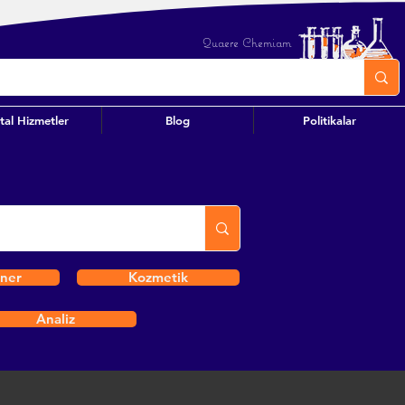
Quaere Chemiam
ital Hizmetler
Blog
Politikalar
iner
Kozmetik
Analiz