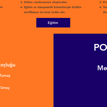
Online randevunuzu oluşturalım.
Pro
ve
Eğitim ve danışmanlık hizmetleriyle birlikte
Tes
sertifikanızı ücretsiz teslim alın.
dos
Eğitim
PO
Koçluğu
​M
nTumay
 Tümay