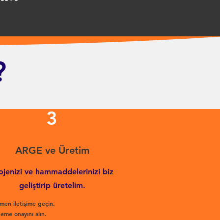
?
3
ARGE ve Üretim
ojenizi ve hammaddelerinizi biz
geliştirip üretelim.
men iletişime geçin.
eme onayını alın.