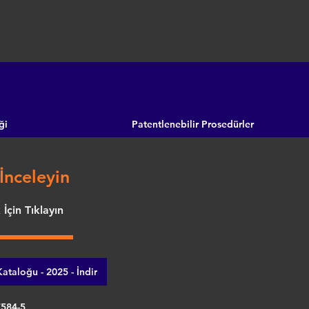
ği
Patentlenebilir Prosedürler
İnceleyin
İçin Tıklayın
ataloğu - 2025 - İndir
7584-5