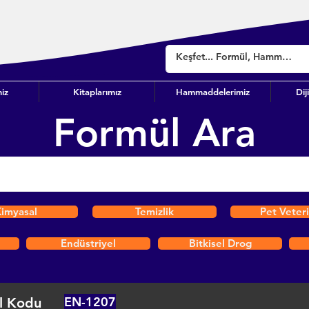
iz
Kitaplarımız
Hammaddelerimiz
Dij
Formül Ara
imyasal
Temizlik
Pet Veter
Endüstriyel
Bitkisel Drog
EN-1207
l Kodu