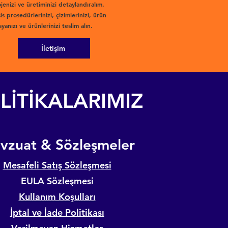
jenizi ve üretiminizi detaylandıralım.
is prosedürlerinizi, çizimlerinizi, ürün
yanızı ve ürünlerinizi teslim alın.
İletişim
LİTİKALARIMIZ
evzuat & Sözleşmeler
Mesafeli Satış Sözleşmesi
EULA Sözleşmesi
Kullanım Koşulları
İptal ve İade Politikası