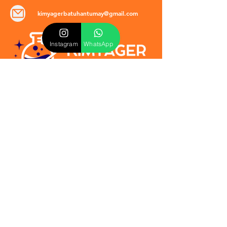
kimyagerbatuhantumay@gmail.com
Instagram
WhatsApp
POLİTİKALAR
​Mevzuat & Sözleşmeler
Mesafeli Satış Sözleşmesi
EULA Sözleşmesi
Kullanım Koşulları
İptal ve İade Politikası
Verilmeyen Hizmetler
Veri Güvenliği & KVKK