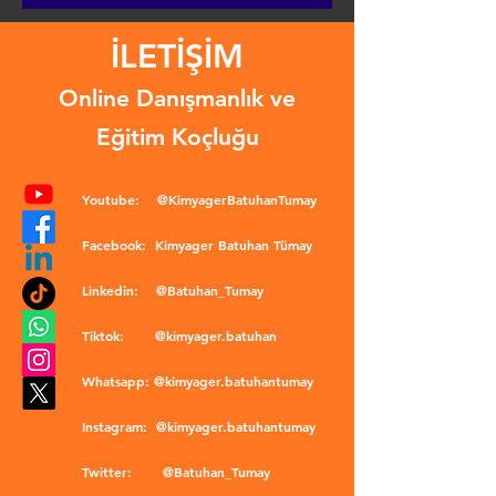
İLETİŞİM
Online Danışmanlık ve
Eğitim Koçluğu
Youtube:
@KimyagerBatuhanTumay
Facebook:
Kimyager Batuhan Tümay
Linkedin:
@Batuhan_Tumay
Tiktok:
@kimyager.batuhan
Whatsapp:
@kimyager.batuhantumay
Instagram:
@kimyager.batuhantumay
Twitter:
@Batuhan_Tumay