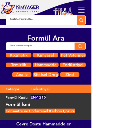
Formül Ara
Kozmetik
Kimyasal
Pet Veteriner
Temizlik
Hammadde
Endüstriyel
Analiz
Bitkisel Drog
Zirai
Kategori
Endüstriyel
EN-1215
Formül Kodu
Formül İsmi
Konsantre ve Endüstriyel Karbon Çözücü
Çevre Dostu Hammaddeler