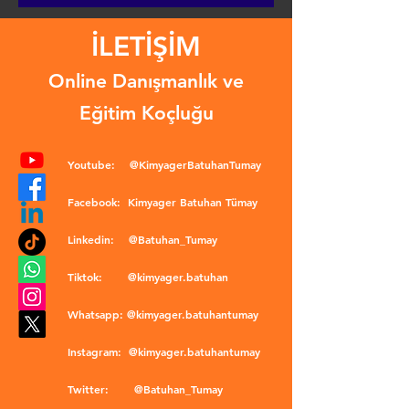
İLETİŞİM
Online Danışmanlık ve
Eğitim Koçluğu
Youtube:
@KimyagerBatuhanTumay
Facebook:
Kimyager Batuhan Tümay
Linkedin:
@Batuhan_Tumay
Tiktok:
@kimyager.batuhan
Whatsapp:
@kimyager.batuhantumay
Instagram:
@kimyager.batuhantumay
Twitter:
@Batuhan_Tumay