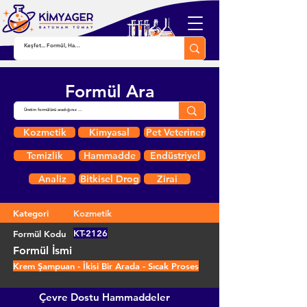
Formül Ara
Kozmetik
Kimyasal
Pet Veteriner
Temizlik
Hammadde
Endüstriyel
Analiz
Bitkisel Drog
Zirai
Kategori
Kozmetik
KT-2126
Formül Kodu
Formül İsmi
Krem Şampuan - İkisi Bir Arada - Sıcak Proses
Çevre Dostu Hammaddeler