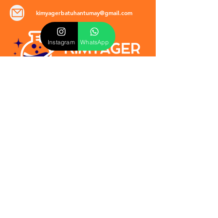
kimyagerbatuhantumay@gmail.com
Instagram
WhatsApp
POLİTİKALAR
​Mevzuat & Sözleşmeler
Mesafeli Satış Sözleşmesi
EULA Sözleşmesi
Kullanım Koşulları
İptal ve İade Politikası
Verilmeyen Hizmetler
Veri Güvenliği & KVKK