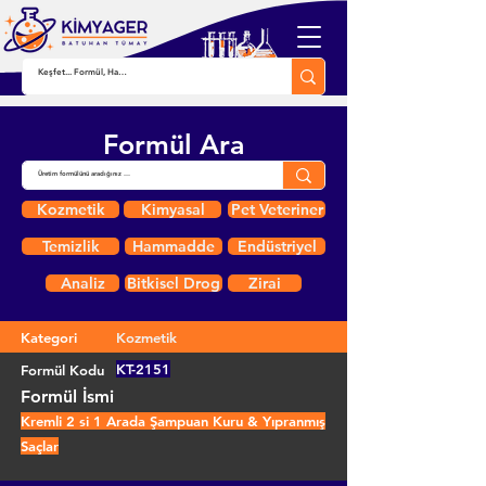
Formül Ara
Kozmetik
Kimyasal
Pet Veteriner
Temizlik
Hammadde
Endüstriyel
Analiz
Bitkisel Drog
Zirai
Kategori
Kozmetik
KT-2151
Formül Kodu
Formül İsmi
Kremli 2 si 1 Arada Şampuan Kuru & Yıpranmış
Saçlar