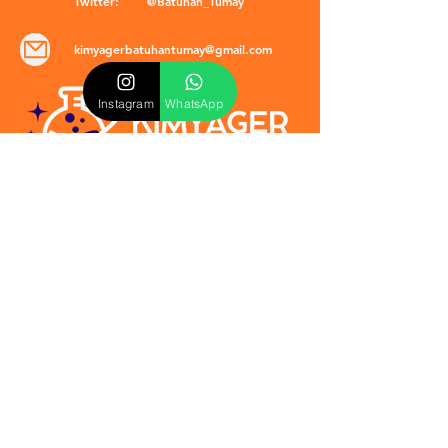
Twitter:
@Batuhan_Tumay
kimyagerbatuhantumay@gmail.com
Instagram
WhatsApp
POLİTİKALAR
​Mevzuat & Sözleşmeler
Mesafeli Satış Sözleşmesi
EULA Sözleşmesi
Kullanım Koşulları
İptal ve İade Politikası
Verilmeyen Hizmetler