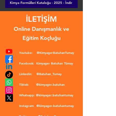
Kimya Formülleri Kataloğu - 2025 - İndir
İLETİŞİM
Online Danışmanlık ve
Eğitim Koçluğu
Youtube:
@KimyagerBatuhanTumay
Facebook:
Kimyager Batuhan Tümay
Linkedin:
@Batuhan_Tumay
Tiktok:
@kimyager.batuhan
Whatsapp:
@kimyager.batuhantumay
Instagram:
@kimyager.batuhantumay