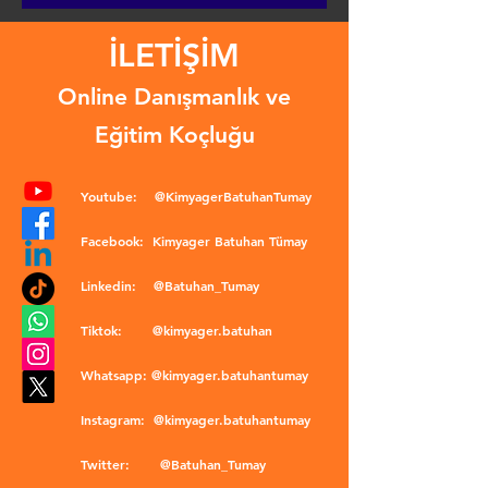
İLETİŞİM
Online Danışmanlık ve
Eğitim Koçluğu
Youtube:
@KimyagerBatuhanTumay
Facebook:
Kimyager Batuhan Tümay
Linkedin:
@Batuhan_Tumay
Tiktok:
@kimyager.batuhan
Whatsapp:
@kimyager.batuhantumay
Instagram:
@kimyager.batuhantumay
Twitter:
@Batuhan_Tumay