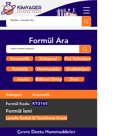
Formül Ara
Kozmetik
Kimyasal
Pet Veteriner
Temizlik
Hammadde
Endüstriyel
Analiz
Bitkisel Drog
Zirai
Kategori
Kozmetik
KT-2165
Formül Kodu
Formül İsmi
Lanolin Katkılı El Temizleme Kremi
Çevre Dostu Hammaddeler