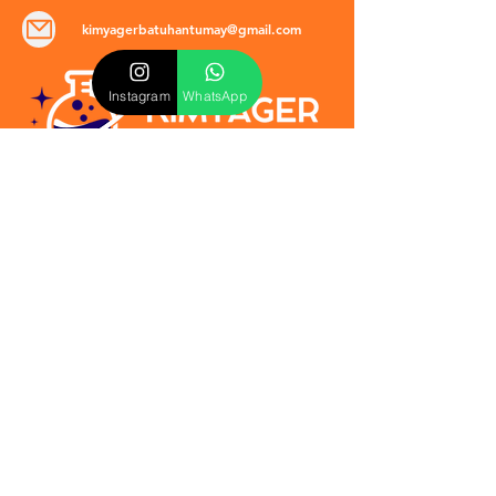
kimyagerbatuhantumay@gmail.com
Instagram
WhatsApp
POLİTİKALAR
​Mevzuat & Sözleşmeler
Mesafeli Satış Sözleşmesi
EULA Sözleşmesi
Kullanım Koşulları
İptal ve İade Politikası
Verilmeyen Hizmetler
Veri Güvenliği & KVKK