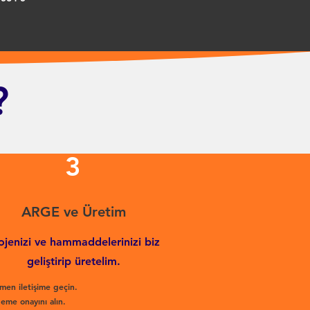
?
3
ARGE ve Üretim
ojenizi ve hammaddelerinizi biz
geliştirip üretelim.
men iletişime geçin.
eme onayını alın.