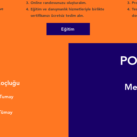
Online randevunuzu oluşturalım.
Pro
ve
Eğitim ve danışmanlık hizmetleriyle birlikte
Tes
sertifikanızı ücretsiz teslim alın.
dos
Eğitim
PO
Koçluğu
​M
nTumay
 Tümay