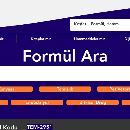
iz
Kitaplarımız
Hammaddelerimiz
Dij
Formül Ara
imyasal
Temizlik
Pet Veter
Endüstriyel
Bitkisel Drog
TEM-2951
l Kodu