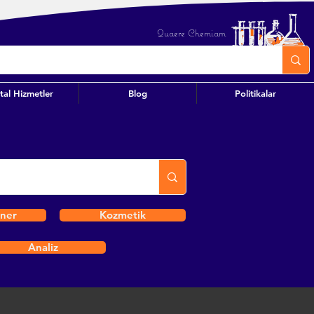
Quaere Chemiam
ital Hizmetler
Blog
Politikalar
iner
Kozmetik
Analiz