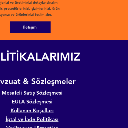
jenizi ve üretiminizi detaylandıralım.
is prosedürlerinizi, çizimlerinizi, ürün
yanızı ve ürünlerinizi teslim alın.
İletişim
LİTİKALARIMIZ
evzuat & Sözleşmeler
Mesafeli Satış Sözleşmesi
EULA Sözleşmesi
Kullanım Koşulları
İptal ve İade Politikası