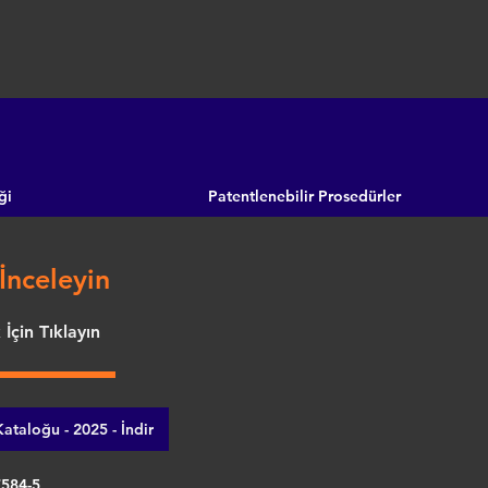
ği
Patentlenebilir Prosedürler
İnceleyin
İçin Tıklayın
ataloğu - 2025 - İndir
7584-5