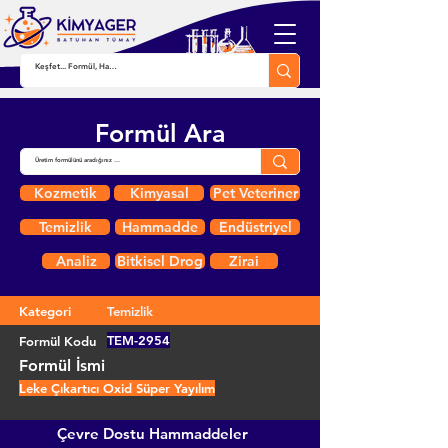
Formül Ara
Kozmetik
Kimyasal
Pet Veteriner
Temizlik
Hammadde
Endüstriyel
Analiz
Bitkisel Drog
Zirai
Kategori
Temizlik
TEM-2954
Formül Kodu
Formül İsmi
Leke Çıkartıcı Oxid Süper Yayılım
Çevre Dostu Hammaddeler