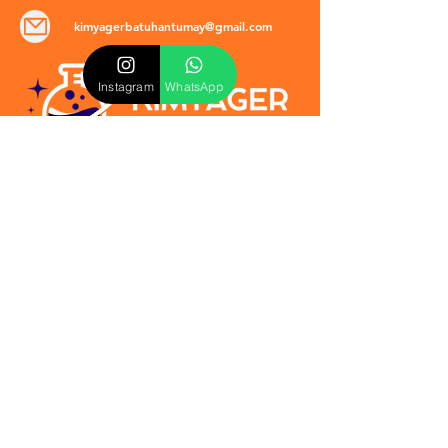
kimyagerbatuhantumay@gmail.com
Instagram
WhatsApp
POLİTİKALAR
​Mevzuat & Sözleşmeler
Mesafeli Satış Sözleşmesi
EULA Sözleşmesi
Kullanım Koşulları
İptal ve İade Politikası
Verilmeyen Hizmetler
Veri Güvenliği & KVKK