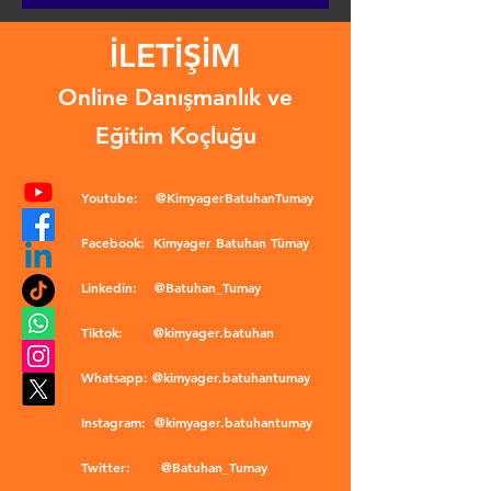
İLETİŞİM
Online Danışmanlık ve
Eğitim Koçluğu
Youtube:
@KimyagerBatuhanTumay
Facebook:
Kimyager Batuhan Tümay
Linkedin:
@Batuhan_Tumay
Tiktok:
@kimyager.batuhan
Whatsapp:
@kimyager.batuhantumay
Instagram:
@kimyager.batuhantumay
Twitter:
@Batuhan_Tumay