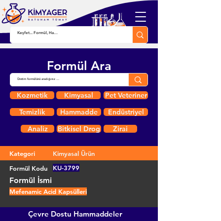
Formül Ara
Kozmetik
Kimyasal
Pet Veteriner
Temizlik
Hammadde
Endüstriyel
Analiz
Bitkisel Drog
Zirai
Kategori
Kimyasal Ürün
KU-3799
Formül Kodu
Formül İsmi
Mefenamic Acid Kapsülleri
Çevre Dostu Hammaddeler