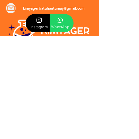
kimyagerbatuhantumay@gmail.com
Instagram
WhatsApp
POLİTİKALAR
​Mevzuat & Sözleşmeler
Mesafeli Satış Sözleşmesi
EULA Sözleşmesi
Kullanım Koşulları
İptal ve İade Politikası
Verilmeyen Hizmetler
Veri Güvenliği & KVKK