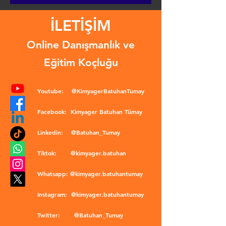
İLETİŞİM
Online Danışmanlık ve
Eğitim Koçluğu
Youtube:
@KimyagerBatuhanTumay
Facebook:
Kimyager Batuhan Tümay
Linkedin:
@Batuhan_Tumay
Tiktok:
@kimyager.batuhan
Whatsapp:
@kimyager.batuhantumay
Instagram:
@kimyager.batuhantumay
Twitter:
@Batuhan_Tumay