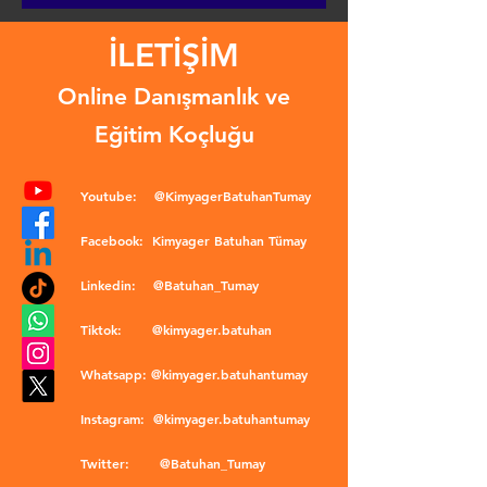
İLETİŞİM
Online Danışmanlık ve
Eğitim Koçluğu
Youtube:
@KimyagerBatuhanTumay
Facebook:
Kimyager Batuhan Tümay
Linkedin:
@Batuhan_Tumay
Tiktok:
@kimyager.batuhan
Whatsapp:
@kimyager.batuhantumay
Instagram:
@kimyager.batuhantumay
Twitter:
@Batuhan_Tumay