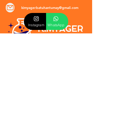
kimyagerbatuhantumay@gmail.com
Instagram
WhatsApp
POLİTİKALAR
​Mevzuat & Sözleşmeler
Mesafeli Satış Sözleşmesi
EULA Sözleşmesi
Kullanım Koşulları
İptal ve İade Politikası
Verilmeyen Hizmetler
Veri Güvenliği & KVKK