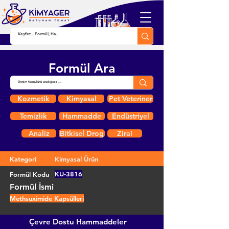
Formül Ara
Kozmetik
Kimyasal
Pet Veteriner
Temizlik
Hammadde
Endüstriyel
Analiz
Bitkisel Drog
Zirai
Kategori
Kimyasal Ürün
KU-3816
Formül Kodu
Formül İsmi
Methsuximide Kapsülleri
Çevre Dostu Hammaddeler