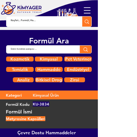
Formül Ara
Kozmetik
Kimyasal
Pet Veteriner
Temizlik
Hammadde
Endüstriyel
Analiz
Bitkisel Drog
Zirai
Kategori
Kimyasal Ürün
KU-3834
Formül Kodu
Formül İsmi
Metyrosine Kapsülleri
Çevre Dostu Hammaddeler