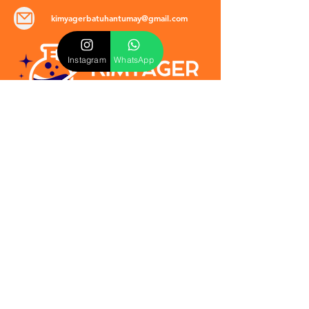
kimyagerbatuhantumay@gmail.com
Instagram
WhatsApp
POLİTİKALAR
​Mevzuat & Sözleşmeler
Mesafeli Satış Sözleşmesi
EULA Sözleşmesi
Kullanım Koşulları
İptal ve İade Politikası
Verilmeyen Hizmetler
Veri Güvenliği & KVKK