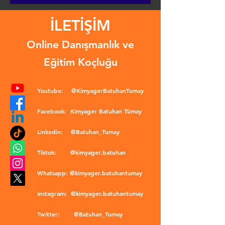
İLETİŞİM
Online Danışmanlık ve
Eğitim Koçluğu
Youtube:
@KimyagerBatuhanTumay
Facebook:
Kimyager Batuhan Tümay
Linkedin:
@Batuhan_Tumay
Tiktok:
@kimyager.batuhan
Whatsapp:
@kimyager.batuhantumay
Instagram:
@kimyager.batuhantumay
Twitter:
@Batuhan_Tumay