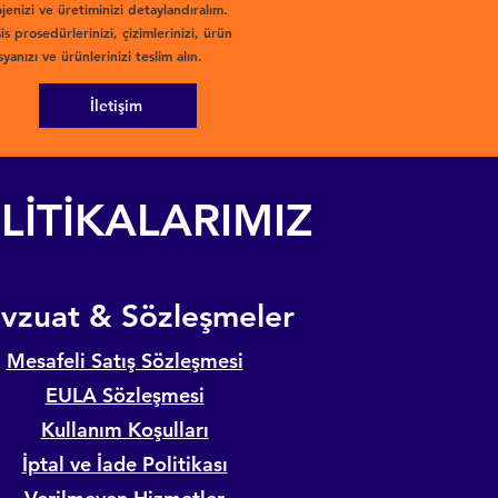
jenizi ve üretiminizi detaylandıralım.
is prosedürlerinizi, çizimlerinizi, ürün
yanızı ve ürünlerinizi teslim alın.
İletişim
LİTİKALARIMIZ
evzuat & Sözleşmeler
Mesafeli Satış Sözleşmesi
EULA Sözleşmesi
Kullanım Koşulları
İptal ve İade Politikası