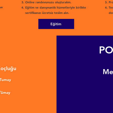
Online randevunuzu oluşturalım.
Pro
ve
Eğitim ve danışmanlık hizmetleriyle birlikte
Tes
sertifikanızı ücretsiz teslim alın.
dos
Eğitim
PO
Koçluğu
​M
nTumay
 Tümay