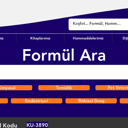
iz
Kitaplarımız
Hammaddelerimiz
Dij
Formül Ara
imyasal
Temizlik
Pet Veter
Endüstriyel
Bitkisel Drog
KU-3890
l Kodu