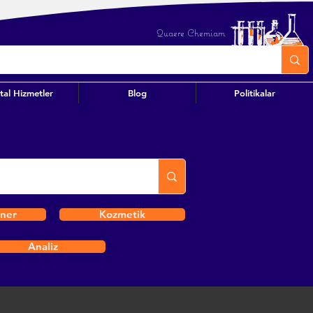
Quaere Chemiam
ital Hizmetler
Blog
Politikalar
iner
Kozmetik
Analiz