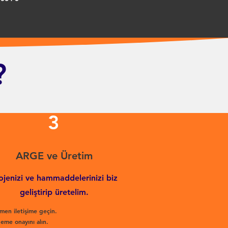
?
3
ARGE ve Üretim
ojenizi ve hammaddelerinizi biz
geliştirip üretelim.
men iletişime geçin.
eme onayını alın.