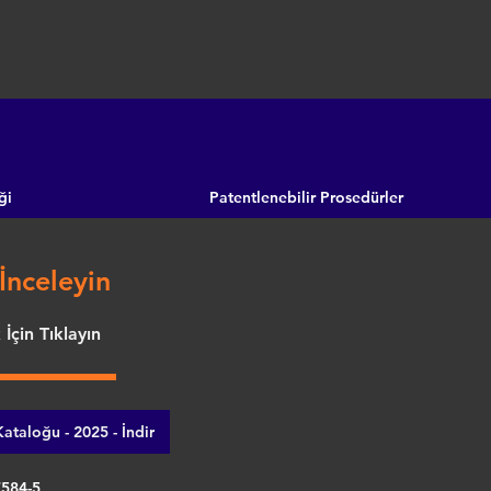
ği
Patentlenebilir Prosedürler
İnceleyin
İçin Tıklayın
ataloğu - 2025 - İndir
7584-5