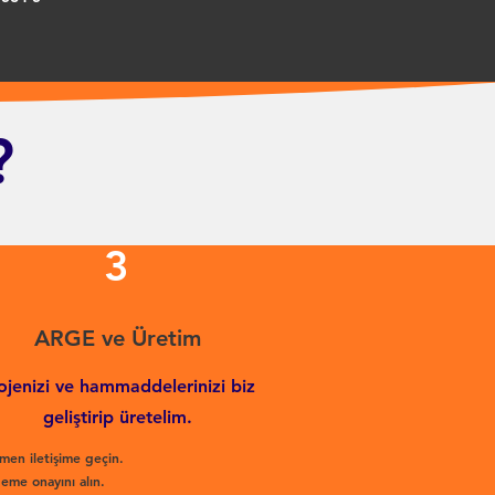
?
3
ARGE ve Üretim
ojenizi ve hammaddelerinizi biz
geliştirip üretelim.
men iletişime geçin.
eme onayını alın.