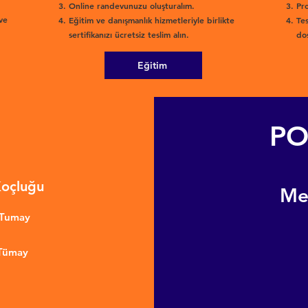
Online randevunuzu oluşturalım.
Pro
ve
Eğitim ve danışmanlık hizmetleriyle birlikte
Tes
sertifikanızı ücretsiz teslim alın.
dos
Eğitim
PO
Koçluğu
​M
nTumay
 Tümay