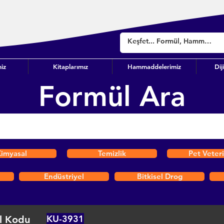
iz
Kitaplarımız
Hammaddelerimiz
Dij
Formül Ara
imyasal
Temizlik
Pet Veter
Endüstriyel
Bitkisel Drog
KU-3931
l Kodu