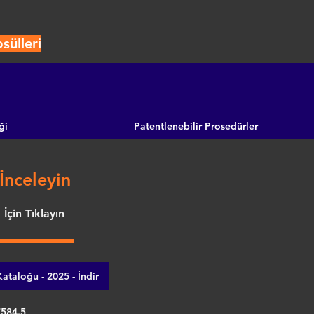
ülleri
ği
Patentlenebilir Prosedürler
İnceleyin
İçin Tıklayın
ataloğu - 2025 - İndir
7584-5