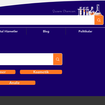
Quaere Chemiam
ital Hizmetler
Blog
Politikalar
iner
Kozmetik
Analiz