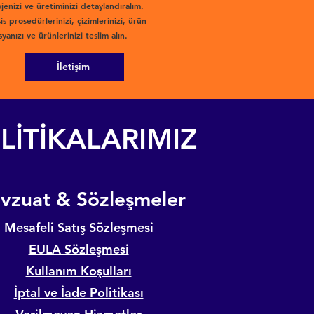
jenizi ve üretiminizi detaylandıralım.
is prosedürlerinizi, çizimlerinizi, ürün
yanızı ve ürünlerinizi teslim alın.
İletişim
LİTİKALARIMIZ
evzuat & Sözleşmeler
Mesafeli Satış Sözleşmesi
EULA Sözleşmesi
Kullanım Koşulları
İptal ve İade Politikası