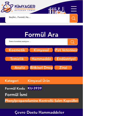
Formül Ara
Kozmetik
Kimyasal
Pet Veteriner
Temizlik
Hammadde
Endüstriyel
Analiz
Bitkisel Drog
Zirai
Kategori
Kimyasal Ürün
KU-3939
Formül Kodu
Formül İsmi
Phenylpropanolamine Kontrollü Salım Kapsülleri
Çevre Dostu Hammaddeler