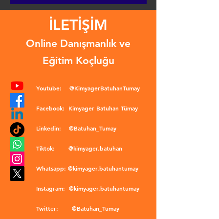
İLETİŞİM
Online Danışmanlık ve
Eğitim Koçluğu
Youtube:
@KimyagerBatuhanTumay
Facebook:
Kimyager Batuhan Tümay
Linkedin:
@Batuhan_Tumay
Tiktok:
@kimyager.batuhan
Whatsapp:
@kimyager.batuhantumay
Instagram:
@kimyager.batuhantumay
Twitter:
@Batuhan_Tumay