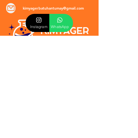
kimyagerbatuhantumay@gmail.com
Instagram
WhatsApp
POLİTİKALAR
​Mevzuat & Sözleşmeler
Mesafeli Satış Sözleşmesi
EULA Sözleşmesi
Kullanım Koşulları
İptal ve İade Politikası
Verilmeyen Hizmetler
Veri Güvenliği & KVKK