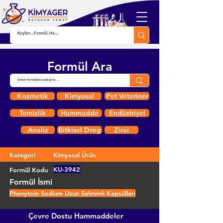
Formül Ara
Kozmetik
Kimyasal
Pet Veteriner
Temizlik
Hammadde
Endüstriyel
Analiz
Bitkisel Drog
Zirai
Kategori
Kimyasal Ürün
KU-3942
Formül Kodu
Formül İsmi
Phenytoin Sodium Uzun Salınımlı Kapsülleri
Çevre Dostu Hammaddeler