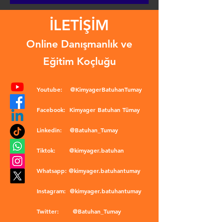
İLETİŞİM
Online Danışmanlık ve
Eğitim Koçluğu
Youtube:
@KimyagerBatuhanTumay
Facebook:
Kimyager Batuhan Tümay
Linkedin:
@Batuhan_Tumay
Tiktok:
@kimyager.batuhan
Whatsapp:
@kimyager.batuhantumay
Instagram:
@kimyager.batuhantumay
Twitter:
@Batuhan_Tumay