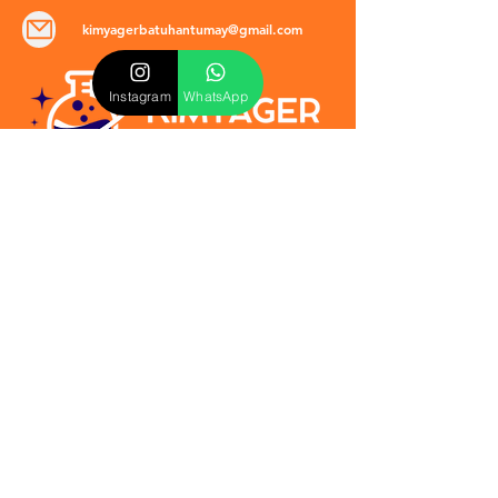
kimyagerbatuhantumay@gmail.com
Instagram
WhatsApp
POLİTİKALAR
​Mevzuat & Sözleşmeler
Mesafeli Satış Sözleşmesi
EULA Sözleşmesi
Kullanım Koşulları
İptal ve İade Politikası
Verilmeyen Hizmetler
Veri Güvenliği & KVKK