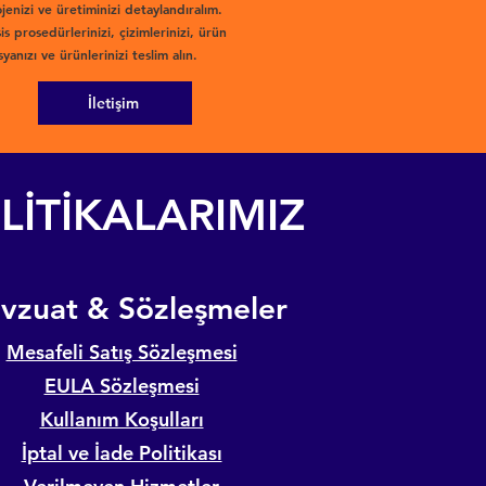
jenizi ve üretiminizi detaylandıralım.
is prosedürlerinizi, çizimlerinizi, ürün
yanızı ve ürünlerinizi teslim alın.
İletişim
LİTİKALARIMIZ
evzuat & Sözleşmeler
Mesafeli Satış Sözleşmesi
EULA Sözleşmesi
Kullanım Koşulları
İptal ve İade Politikası