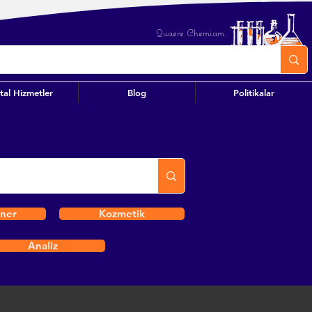
Quaere Chemiam
ital Hizmetler
Blog
Politikalar
iner
Kozmetik
Analiz