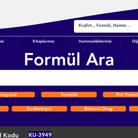
iz
Kitaplarımız
Hammaddelerimiz
Dij
Formül Ara
imyasal
Temizlik
Pet Veter
Endüstriyel
Bitkisel Drog
KU-3949
l Kodu