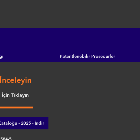
ği
Patentlenebilir Prosedürler
İnceleyin
İçin Tıklayın
ataloğu - 2025 - İndir
7584-5