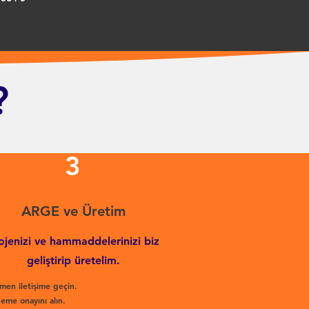
?
3
ARGE ve Üretim
ojenizi ve hammaddelerinizi biz
geliştirip üretelim.
men iletişime geçin.
eme onayını alın.