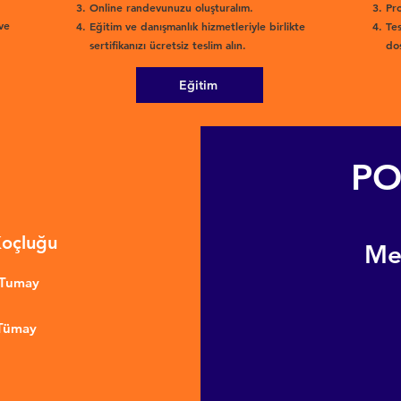
Online randevunuzu oluşturalım.
Pro
ve
Eğitim ve danışmanlık hizmetleriyle birlikte
Tes
sertifikanızı ücretsiz teslim alın.
dos
Eğitim
PO
Koçluğu
​M
nTumay
 Tümay