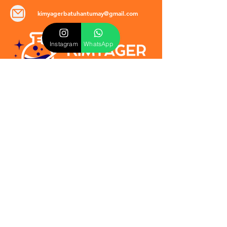
kimyagerbatuhantumay@gmail.com
Instagram
WhatsApp
POLİTİKALAR
​Mevzuat & Sözleşmeler
Mesafeli Satış Sözleşmesi
EULA Sözleşmesi
Kullanım Koşulları
İptal ve İade Politikası
Verilmeyen Hizmetler
Veri Güvenliği & KVKK