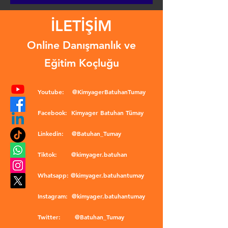
İLETİŞİM
Online Danışmanlık ve
Eğitim Koçluğu
Youtube:
@KimyagerBatuhanTumay
Facebook:
Kimyager Batuhan Tümay
Linkedin:
@Batuhan_Tumay
Tiktok:
@kimyager.batuhan
Whatsapp:
@kimyager.batuhantumay
Instagram:
@kimyager.batuhantumay
Twitter:
@Batuhan_Tumay