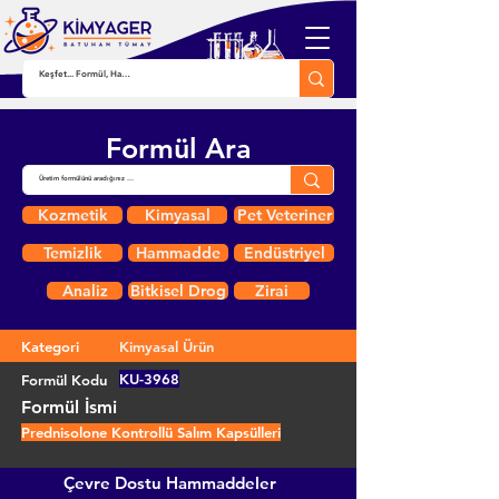
Formül Ara
Kozmetik
Kimyasal
Pet Veteriner
Temizlik
Hammadde
Endüstriyel
Analiz
Bitkisel Drog
Zirai
Kategori
Kimyasal Ürün
KU-3968
Formül Kodu
Formül İsmi
Prednisolone Kontrollü Salım Kapsülleri
Çevre Dostu Hammaddeler