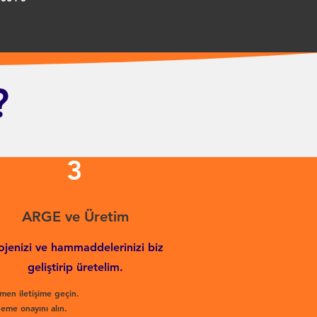
?
3
ARGE ve Üretim
ojenizi ve hammaddelerinizi biz
geliştirip üretelim.
men iletişime geçin.
eme onayını alın.