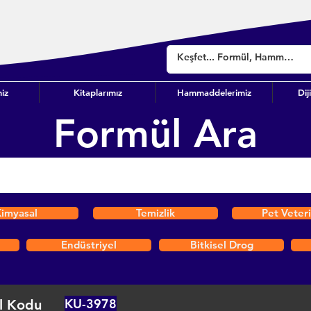
iz
Kitaplarımız
Hammaddelerimiz
Dij
Formül Ara
imyasal
Temizlik
Pet Veter
Endüstriyel
Bitkisel Drog
KU-3978
l Kodu