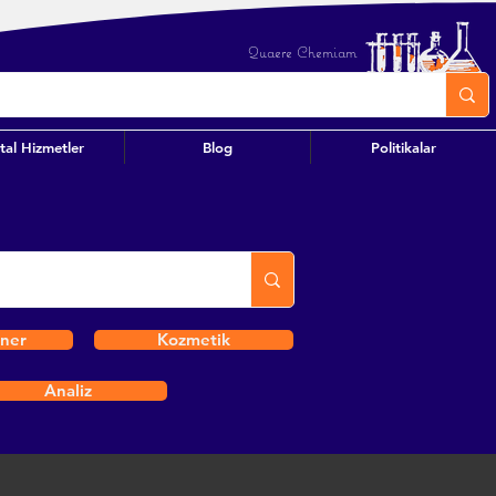
Quaere Chemiam
ital Hizmetler
Blog
Politikalar
iner
Kozmetik
Analiz