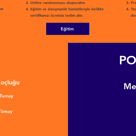
Online randevunuzu oluşturalım.
Pro
ve
Eğitim ve danışmanlık hizmetleriyle birlikte
Tes
sertifikanızı ücretsiz teslim alın.
dos
Eğitim
PO
Koçluğu
​M
nTumay
 Tümay