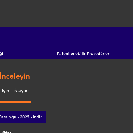
ği
Patentlenebilir Prosedürler
İnceleyin
İçin Tıklayın
ataloğu - 2025 - İndir
7584-5