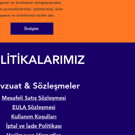
jenizi ve üretiminizi detaylandıralım.
is prosedürlerinizi, çizimlerinizi, ürün
yanızı ve ürünlerinizi teslim alın.
İletişim
LİTİKALARIMIZ
evzuat & Sözleşmeler
Mesafeli Satış Sözleşmesi
EULA Sözleşmesi
Kullanım Koşulları
İptal ve İade Politikası