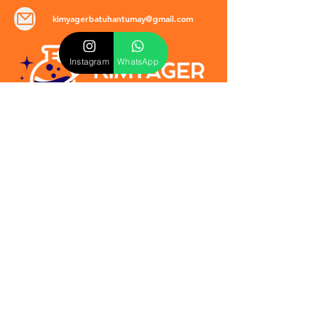
kimyagerbatuhantumay@gmail.com
Instagram
WhatsApp
POLİTİKALAR
​Mevzuat & Sözleşmeler
Mesafeli Satış Sözleşmesi
EULA Sözleşmesi
Kullanım Koşulları
İptal ve İade Politikası
Verilmeyen Hizmetler
Veri Güvenliği & KVKK