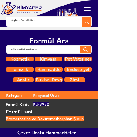
Formül Ara
Kozmetik
Kimyasal
Pet Veteriner
Temizlik
Hammadde
Endüstriyel
Analiz
Bitkisel Drog
Zirai
Kategori
Kimyasal Ürün
KU-3982
Formül Kodu
Formül İsmi
Promethazine ve Dextromethorphan Şurup
Çevre Dostu Hammaddeler