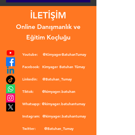
İLETİŞİM
Online Danışmanlık ve
Eğitim Koçluğu
Youtube:
@KimyagerBatuhanTumay
Facebook:
Kimyager Batuhan Tümay
Linkedin:
@Batuhan_Tumay
Tiktok:
@kimyager.batuhan
Whatsapp:
@kimyager.batuhantumay
Instagram:
@kimyager.batuhantumay
Twitter:
@Batuhan_Tumay