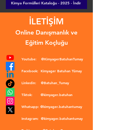
Kimya Formülleri Kataloğu - 2025 - İndir
İLETİŞİM
Online Danışmanlık ve
Eğitim Koçluğu
Youtube:
@KimyagerBatuhanTumay
Facebook:
Kimyager Batuhan Tümay
Linkedin:
@Batuhan_Tumay
Tiktok:
@kimyager.batuhan
Whatsapp:
@kimyager.batuhantumay
Instagram:
@kimyager.batuhantumay