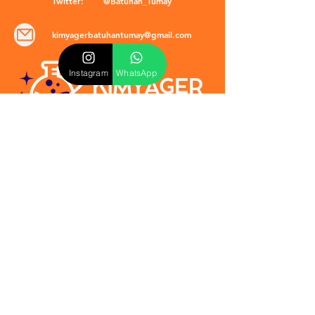
Twitter:
@Batuhan_Tumay
kimyagerbatuhantumay@gmail.com
Instagram
WhatsApp
POLİTİKALAR
​Mevzuat & Sözleşmeler
Mesafeli Satış Sözleşmesi
EULA Sözleşmesi
Kullanım Koşulları
İptal ve İade Politikası
Verilmeyen Hizmetler