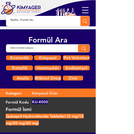
Formül Ara
Kozmetik
Kimyasal
Pet Veteriner
Temizlik
Hammadde
Endüstriyel
Analiz
Bitkisel Drog
Zirai
Kategori
Kimyasal Ürün
KU-4000
Formül Kodu
Formül İsmi
Quinapril Hydrochloride Tabletleri (5 mg/10
mg/20 mg/40 mg)