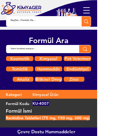
Formül Ara
Kozmetik
Kimyasal
Pet Veteriner
Temizlik
Hammadde
Endüstriyel
Analiz
Bitkisel Drog
Zirai
Kategori
Kimyasal Ürün
KU-4007
Formül Kodu
Formül İsmi
Ranitidine Tabletleri (75 mg, 150 mg, 300 mg)
Çevre Dostu Hammaddeler