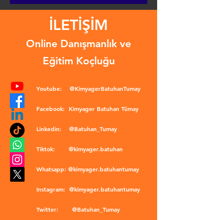
İLETİŞİM
Online Danışmanlık ve
Eğitim Koçluğu
Youtube:
@KimyagerBatuhanTumay
Facebook:
Kimyager Batuhan Tümay
Linkedin:
@Batuhan_Tumay
Tiktok:
@kimyager.batuhan
Whatsapp:
@kimyager.batuhantumay
Instagram:
@kimyager.batuhantumay
Twitter:
@Batuhan_Tumay