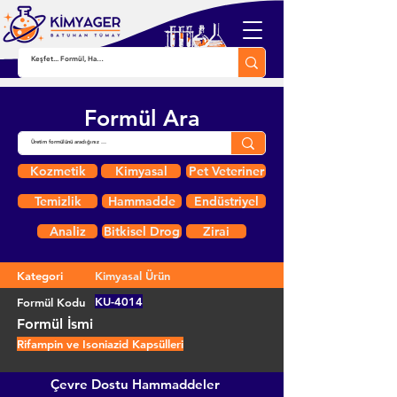
Formül Ara
Kozmetik
Kimyasal
Pet Veteriner
Temizlik
Hammadde
Endüstriyel
Analiz
Bitkisel Drog
Zirai
Kategori
Kimyasal Ürün
KU-4014
Formül Kodu
Formül İsmi
Rifampin ve Isoniazid Kapsülleri
Çevre Dostu Hammaddeler