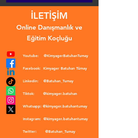
İLETİŞİM
Online Danışmanlık ve
Eğitim Koçluğu
Youtube:
@KimyagerBatuhanTumay
Facebook:
Kimyager Batuhan Tümay
Linkedin:
@Batuhan_Tumay
Tiktok:
@kimyager.batuhan
Whatsapp:
@kimyager.batuhantumay
Instagram:
@kimyager.batuhantumay
Twitter:
@Batuhan_Tumay