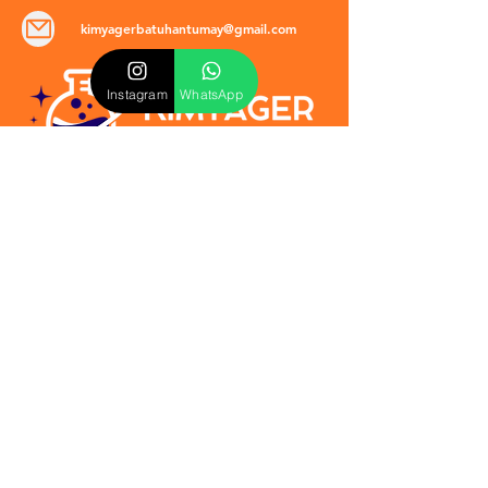
kimyagerbatuhantumay@gmail.com
Instagram
WhatsApp
POLİTİKALAR
​Mevzuat & Sözleşmeler
Mesafeli Satış Sözleşmesi
EULA Sözleşmesi
Kullanım Koşulları
İptal ve İade Politikası
Verilmeyen Hizmetler
Veri Güvenliği & KVKK