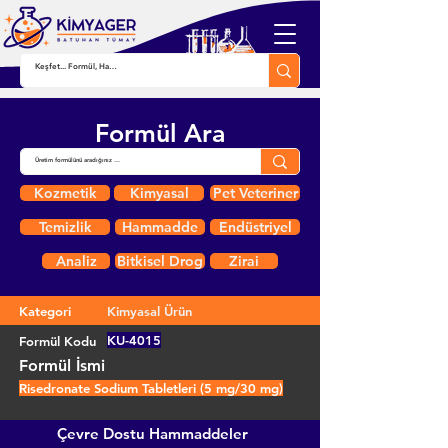
Formül Ara
Kozmetik
Kimyasal
Pet Veteriner
Temizlik
Hammadde
Endüstriyel
Analiz
Bitkisel Drog
Zirai
Kategori
Kimyasal Ürün
KU-4015
Formül Kodu
Formül İsmi
Risedronate Sodium Tabletleri (5 mg/30 mg)
Çevre Dostu Hammaddeler