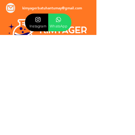
kimyagerbatuhantumay@gmail.com
Instagram
WhatsApp
POLİTİKALAR
​Mevzuat & Sözleşmeler
Mesafeli Satış Sözleşmesi
EULA Sözleşmesi
Kullanım Koşulları
İptal ve İade Politikası
Verilmeyen Hizmetler
Veri Güvenliği & KVKK