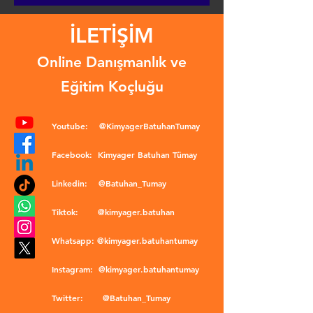
İLETİŞİM
Online Danışmanlık ve
Eğitim Koçluğu
Youtube:
@KimyagerBatuhanTumay
Facebook:
Kimyager Batuhan Tümay
Linkedin:
@Batuhan_Tumay
Tiktok:
@kimyager.batuhan
Whatsapp:
@kimyager.batuhantumay
Instagram:
@kimyager.batuhantumay
Twitter:
@Batuhan_Tumay