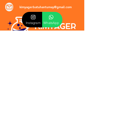
kimyagerbatuhantumay@gmail.com
Instagram
WhatsApp
POLİTİKALAR
​Mevzuat & Sözleşmeler
Mesafeli Satış Sözleşmesi
EULA Sözleşmesi
Kullanım Koşulları
İptal ve İade Politikası
Verilmeyen Hizmetler
Veri Güvenliği & KVKK