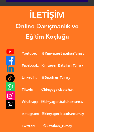
İLETİŞİM
Online Danışmanlık ve
Eğitim Koçluğu
Youtube:
@KimyagerBatuhanTumay
Facebook:
Kimyager Batuhan Tümay
Linkedin:
@Batuhan_Tumay
Tiktok:
@kimyager.batuhan
Whatsapp:
@kimyager.batuhantumay
Instagram:
@kimyager.batuhantumay
Twitter:
@Batuhan_Tumay