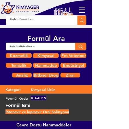
Formül Ara
Kozmetik
Kimyasal
Pet Veteriner
Temizlik
Hammadde
Endüstriyel
Analiz
Bitkisel Drog
Zirai
Kategori
Kimyasal Ürün
KU-4019
Formül Kodu
Formül İsmi
Ritonavir ve lopinavir Oral Solüsyonu
Çevre Dostu Hammaddeler