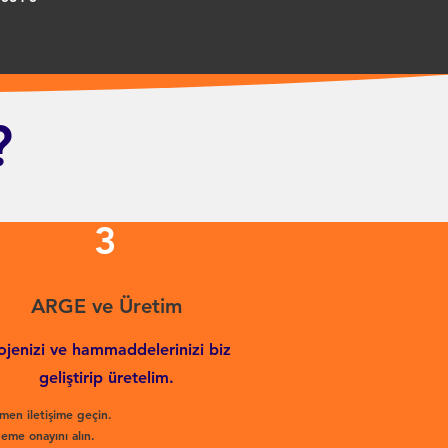
?
3
ARGE ve Üretim
ojenizi ve hammaddelerinizi biz
geliştirip üretelim.
men iletişime geçin.
eme onayını alın.