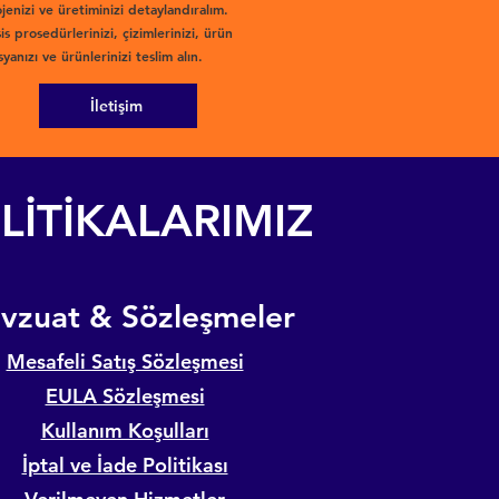
jenizi ve üretiminizi detaylandıralım.
is prosedürlerinizi, çizimlerinizi, ürün
yanızı ve ürünlerinizi teslim alın.
İletişim
LİTİKALARIMIZ
evzuat & Sözleşmeler
Mesafeli Satış Sözleşmesi
EULA Sözleşmesi
Kullanım Koşulları
İptal ve İade Politikası