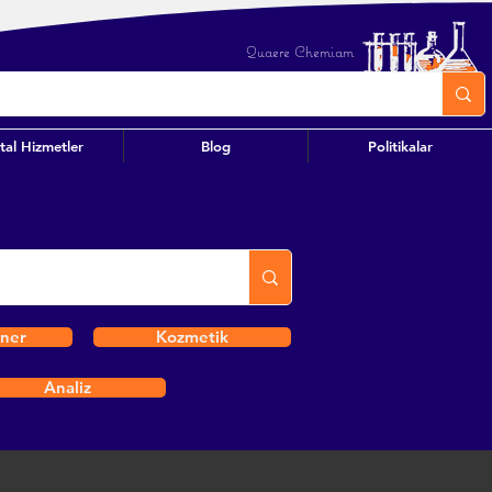
Quaere Chemiam
ital Hizmetler
Blog
Politikalar
iner
Kozmetik
Analiz