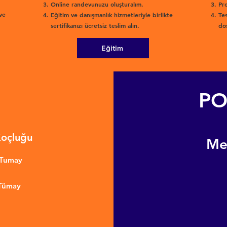
Online randevunuzu oluşturalım.
Pro
ve
Eğitim ve danışmanlık hizmetleriyle birlikte
Tes
sertifikanızı ücretsiz teslim alın.
dos
Eğitim
PO
Koçluğu
​M
nTumay
 Tümay