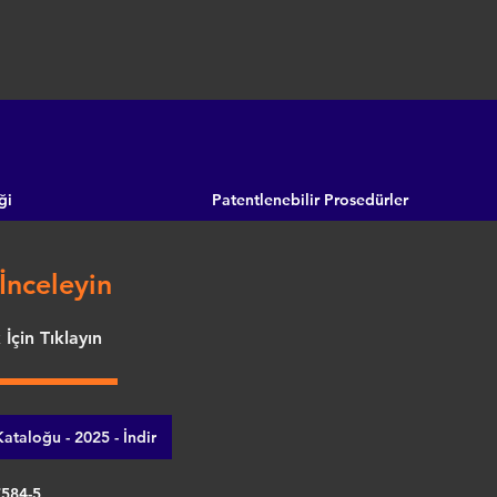
ği
Patentlenebilir Prosedürler
İnceleyin
İçin Tıklayın
ataloğu - 2025 - İndir
7584-5