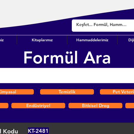
iz
Kitaplarımız
Hammaddelerimiz
Dij
Formül Ara
imyasal
Temizlik
Pet Veter
Endüstriyel
Bitkisel Drog
KT-2481
l Kodu