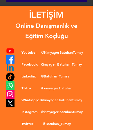
İLETİŞİM
Online Danışmanlık ve
Eğitim Koçluğu
Youtube:
@KimyagerBatuhanTumay
Facebook:
Kimyager Batuhan Tümay
Linkedin:
@Batuhan_Tumay
Tiktok:
@kimyager.batuhan
Whatsapp:
@kimyager.batuhantumay
Instagram:
@kimyager.batuhantumay
Twitter:
@Batuhan_Tumay