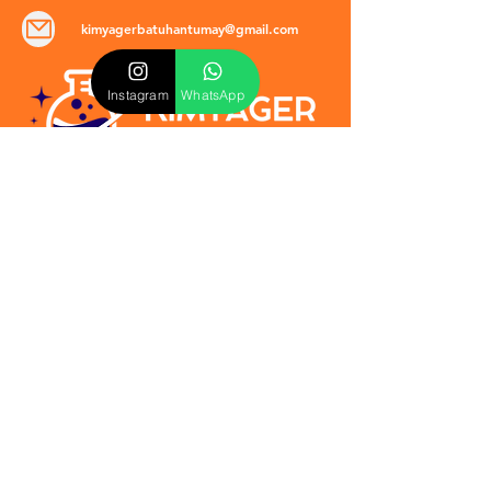
kimyagerbatuhantumay@gmail.com
Instagram
WhatsApp
POLİTİKALAR
​Mevzuat & Sözleşmeler
Mesafeli Satış Sözleşmesi
EULA Sözleşmesi
Kullanım Koşulları
İptal ve İade Politikası
Verilmeyen Hizmetler
Veri Güvenliği & KVKK