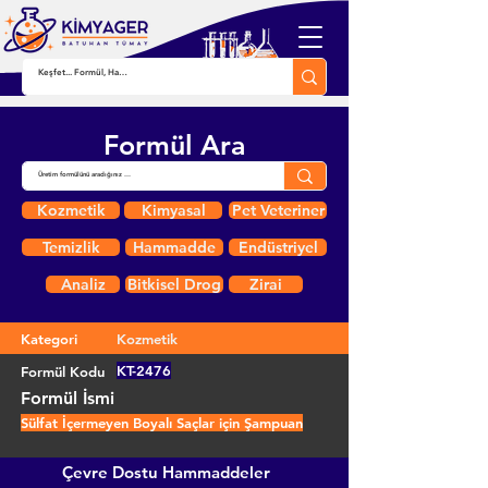
Formül Ara
Kozmetik
Kimyasal
Pet Veteriner
Temizlik
Hammadde
Endüstriyel
Analiz
Bitkisel Drog
Zirai
Kategori
Kozmetik
KT-2476
Formül Kodu
Formül İsmi
Sülfat İçermeyen Boyalı Saçlar için Şampuan
Çevre Dostu Hammaddeler