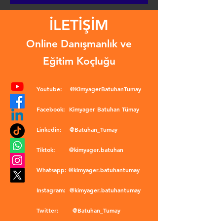
İLETİŞİM
Online Danışmanlık ve
Eğitim Koçluğu
Youtube:
@KimyagerBatuhanTumay
Facebook:
Kimyager Batuhan Tümay
Linkedin:
@Batuhan_Tumay
Tiktok:
@kimyager.batuhan
Whatsapp:
@kimyager.batuhantumay
Instagram:
@kimyager.batuhantumay
Twitter:
@Batuhan_Tumay