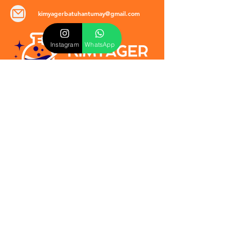
kimyagerbatuhantumay@gmail.com
Instagram
WhatsApp
POLİTİKALAR
​Mevzuat & Sözleşmeler
Mesafeli Satış Sözleşmesi
EULA Sözleşmesi
Kullanım Koşulları
İptal ve İade Politikası
Verilmeyen Hizmetler
Veri Güvenliği & KVKK