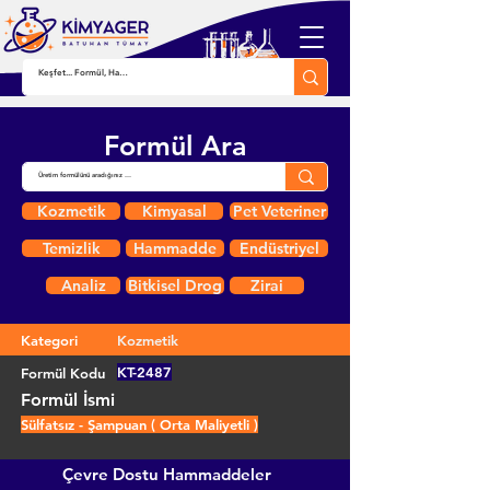
Formül Ara
Kozmetik
Kimyasal
Pet Veteriner
Temizlik
Hammadde
Endüstriyel
Analiz
Bitkisel Drog
Zirai
Kategori
Kozmetik
KT-2487
Formül Kodu
Formül İsmi
Sülfatsız - Şampuan ( Orta Maliyetli )
Çevre Dostu Hammaddeler