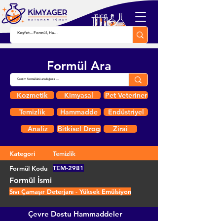
Formül Ara
Kozmetik
Kimyasal
Pet Veteriner
Temizlik
Hammadde
Endüstriyel
Analiz
Bitkisel Drog
Zirai
Kategori
Temizlik
TEM-2981
Formül Kodu
Formül İsmi
Sıvı Çamaşır Deterjanı - Yüksek Emülsiyon
Çevre Dostu Hammaddeler