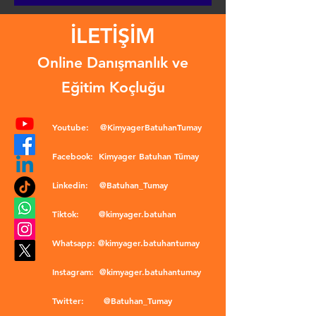
İLETİŞİM
Online Danışmanlık ve
Eğitim Koçluğu
Youtube:
@KimyagerBatuhanTumay
Facebook:
Kimyager Batuhan Tümay
Linkedin:
@Batuhan_Tumay
Tiktok:
@kimyager.batuhan
Whatsapp:
@kimyager.batuhantumay
Instagram:
@kimyager.batuhantumay
Twitter:
@Batuhan_Tumay