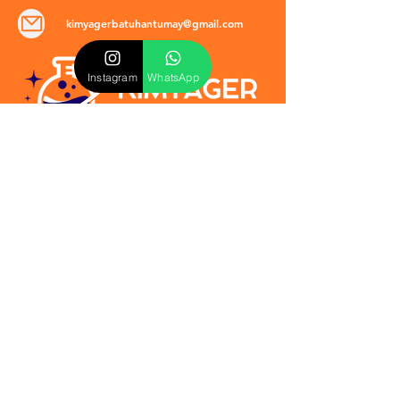
kimyagerbatuhantumay@gmail.com
Instagram
WhatsApp
POLİTİKALAR
​Mevzuat & Sözleşmeler
Mesafeli Satış Sözleşmesi
EULA Sözleşmesi
Kullanım Koşulları
İptal ve İade Politikası
Verilmeyen Hizmetler
Veri Güvenliği & KVKK