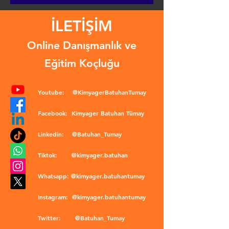
İLETİŞİM
Online Danışmanlık ve
Eğitim Koçluğu
Youtube:
@KimyagerBatuhanTumay
Facebook:
Kimyager Batuhan Tümay
Linkedin:
@Batuhan_Tumay
Tiktok:
@kimyager.batuhan
Whatsapp:
@kimyager.batuhantumay
Instagram:
@kimyager.batuhantumay
Twitter:
@Batuhan_Tumay