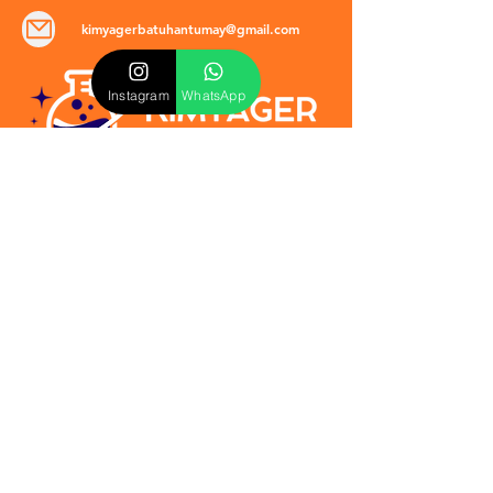
kimyagerbatuhantumay@gmail.com
Instagram
WhatsApp
POLİTİKALAR
​Mevzuat & Sözleşmeler
Mesafeli Satış Sözleşmesi
EULA Sözleşmesi
Kullanım Koşulları
İptal ve İade Politikası
Verilmeyen Hizmetler
Veri Güvenliği & KVKK