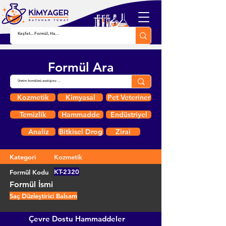
Formül Ara
Kozmetik
Kimyasal
Pet Veteriner
Temizlik
Hammadde
Endüstriyel
Analiz
Bitkisel Drog
Zirai
Kategori
Kozmetik
KT-2320
Formül Kodu
Formül İsmi
Saç Düzleştirici Balsam
Çevre Dostu Hammaddeler