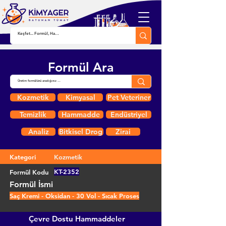
Formül Ara
Kozmetik
Kimyasal
Pet Veteriner
Temizlik
Hammadde
Endüstriyel
Analiz
Bitkisel Drog
Zirai
Kategori
Kozmetik
KT-2352
Formül Kodu
Formül İsmi
Saç Kremi - Oksidan - 30 Vol - Sıcak Proses
Çevre Dostu Hammaddeler