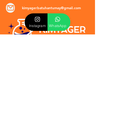
kimyagerbatuhantumay@gmail.com
Instagram
WhatsApp
POLİTİKALAR
​Mevzuat & Sözleşmeler
Mesafeli Satış Sözleşmesi
EULA Sözleşmesi
Kullanım Koşulları
İptal ve İade Politikası
Verilmeyen Hizmetler
Veri Güvenliği & KVKK