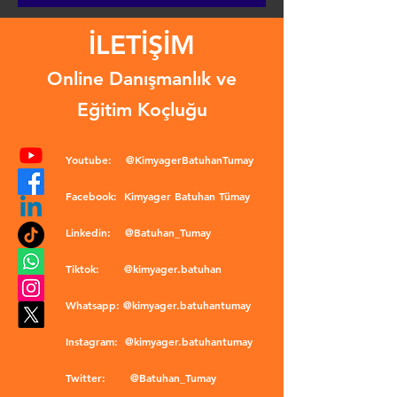
İLETİŞİM
Online Danışmanlık ve
Eğitim Koçluğu
Youtube:
@KimyagerBatuhanTumay
Facebook:
Kimyager Batuhan Tümay
Linkedin:
@Batuhan_Tumay
Tiktok:
@kimyager.batuhan
Whatsapp:
@kimyager.batuhantumay
Instagram:
@kimyager.batuhantumay
Twitter:
@Batuhan_Tumay