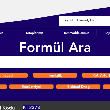
iz
Kitaplarımız
Hammaddelerimiz
Dij
Formül Ara
imyasal
Temizlik
Pet Veter
Endüstriyel
Bitkisel Drog
KT-2378
l Kodu