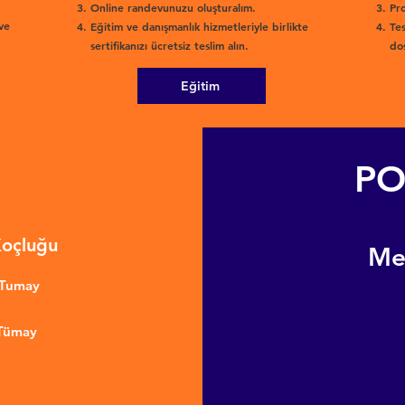
Online randevunuzu oluşturalım.
Pro
ve
Eğitim ve danışmanlık hizmetleriyle birlikte
Tes
sertifikanızı ücretsiz teslim alın.
dos
Eğitim
PO
Koçluğu
​M
nTumay
 Tümay