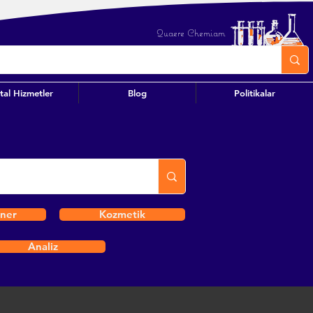
Quaere Chemiam
ital Hizmetler
Blog
Politikalar
iner
Kozmetik
Analiz