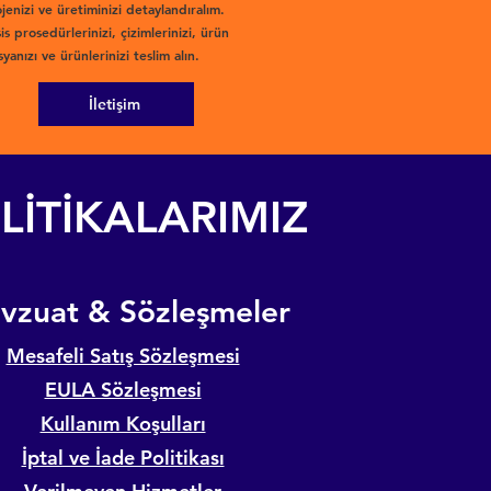
jenizi ve üretiminizi detaylandıralım.
is prosedürlerinizi, çizimlerinizi, ürün
yanızı ve ürünlerinizi teslim alın.
İletişim
LİTİKALARIMIZ
evzuat & Sözleşmeler
Mesafeli Satış Sözleşmesi
EULA Sözleşmesi
Kullanım Koşulları
İptal ve İade Politikası