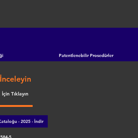
ği
Patentlenebilir Prosedürler
İnceleyin
İçin Tıklayın
ataloğu - 2025 - İndir
7584-5