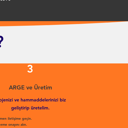
?
3
ARGE ve Üretim
ojenizi ve hammaddelerinizi biz
geliştirip üretelim.
men iletişime geçin.
eme onayını alın.