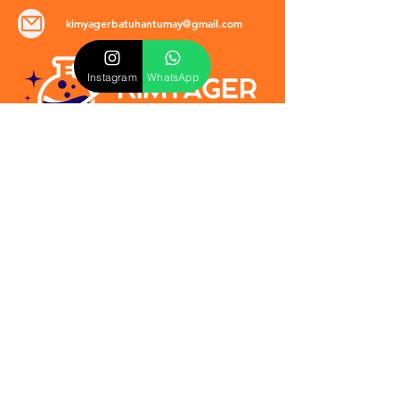
kimyagerbatuhantumay@gmail.com
Instagram
WhatsApp
POLİTİKALAR
​Mevzuat & Sözleşmeler
Mesafeli Satış Sözleşmesi
EULA Sözleşmesi
Kullanım Koşulları
İptal ve İade Politikası
Verilmeyen Hizmetler
Veri Güvenliği & KVKK