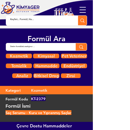
Formül Ara
Kozmetik
Kimyasal
Pet Veteriner
Temizlik
Hammadde
Endüstriyel
Analiz
Bitkisel Drog
Zirai
Kategori
Kozmetik
KT-2379
Formül Kodu
Formül İsmi
Saç Serumu - Kuru ve Yıpranmış Saçlar
Çevre Dostu Hammaddeler