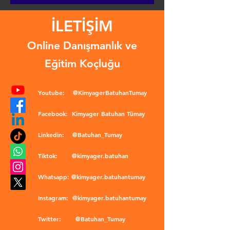
İLETİŞİM
Online Danışmanlık ve
Eğitim Koçluğu
Youtube:
@KimyagerBatuhanTumay
Facebook:
Kimyager Batuhan Tümay
Linkedin:
@Batuhan_Tumay
Tiktok:
@kimyager.batuhan
Whatsapp:
@kimyager.batuhantumay
Instagram:
@kimyager.batuhantumay
Twitter:
@Batuhan_Tumay