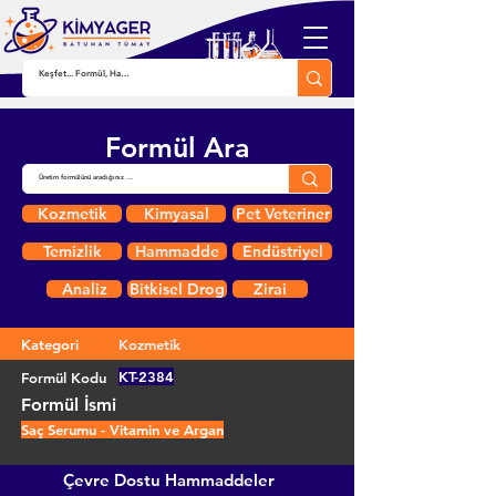
Formül Ara
Kozmetik
Kimyasal
Pet Veteriner
Temizlik
Hammadde
Endüstriyel
Analiz
Bitkisel Drog
Zirai
Kategori
Kozmetik
KT-2384
Formül Kodu
Formül İsmi
Saç Serumu - Vitamin ve Argan
Çevre Dostu Hammaddeler