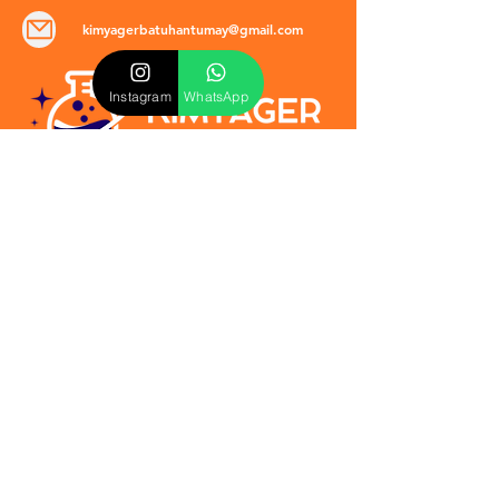
kimyagerbatuhantumay@gmail.com
Instagram
WhatsApp
POLİTİKALAR
​Mevzuat & Sözleşmeler
Mesafeli Satış Sözleşmesi
EULA Sözleşmesi
Kullanım Koşulları
İptal ve İade Politikası
Verilmeyen Hizmetler
Veri Güvenliği & KVKK