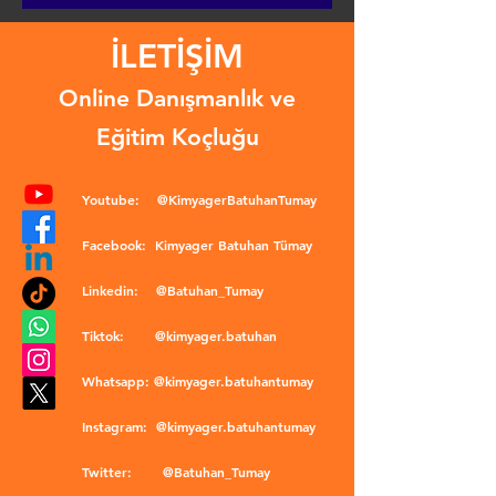
İLETİŞİM
Online Danışmanlık ve
Eğitim Koçluğu
Youtube:
@KimyagerBatuhanTumay
Facebook:
Kimyager Batuhan Tümay
Linkedin:
@Batuhan_Tumay
Tiktok:
@kimyager.batuhan
Whatsapp:
@kimyager.batuhantumay
Instagram:
@kimyager.batuhantumay
Twitter:
@Batuhan_Tumay