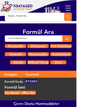
Formül Ara
Kozmetik
Kimyasal
Pet Veteriner
Temizlik
Hammadde
Endüstriyel
Analiz
Bitkisel Drog
Zirai
Kategori
Kozmetik
KT-2403
Formül Kodu
Formül İsmi
Saç Spreyi - Ultra Sert
Çevre Dostu Hammaddeler