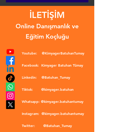
İLETİŞİM
Online Danışmanlık ve
Eğitim Koçluğu
Youtube:
@KimyagerBatuhanTumay
Facebook:
Kimyager Batuhan Tümay
Linkedin:
@Batuhan_Tumay
Tiktok:
@kimyager.batuhan
Whatsapp:
@kimyager.batuhantumay
Instagram:
@kimyager.batuhantumay
Twitter:
@Batuhan_Tumay