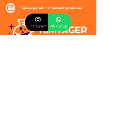
kimyagerbatuhantumay@gmail.com
Instagram
WhatsApp
POLİTİKALAR
​Mevzuat & Sözleşmeler
Mesafeli Satış Sözleşmesi
EULA Sözleşmesi
Kullanım Koşulları
İptal ve İade Politikası
Verilmeyen Hizmetler
Veri Güvenliği & KVKK