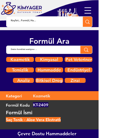
Formül Ara
Kozmetik
Kimyasal
Pet Veteriner
Temizlik
Hammadde
Endüstriyel
Analiz
Bitkisel Drog
Zirai
Kategori
Kozmetik
KT-2409
Formül Kodu
Formül İsmi
Saç Tonik - Aloe Vera Ekstratlı
Çevre Dostu Hammaddeler