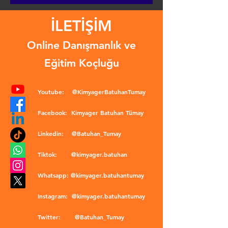
İLETİŞİM
Online Danışmanlık ve
Eğitim Koçluğu
Youtube:
@KimyagerBatuhanTumay
Facebook:
Kimyager Batuhan Tümay
Linkedin:
@Batuhan_Tumay
Tiktok:
@kimyager.batuhan
Whatsapp:
@kimyager.batuhantumay
Instagram:
@kimyager.batuhantumay
Twitter:
@Batuhan_Tumay