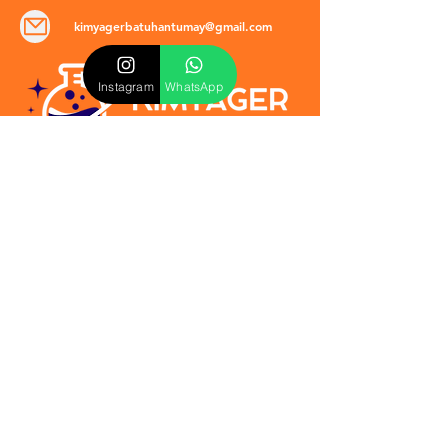
kimyagerbatuhantumay@gmail.com
Instagram
WhatsApp
POLİTİKALAR
​Mevzuat & Sözleşmeler
Mesafeli Satış Sözleşmesi
EULA Sözleşmesi
Kullanım Koşulları
İptal ve İade Politikası
Verilmeyen Hizmetler
Veri Güvenliği & KVKK